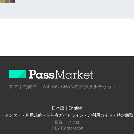
スマホで簡単 Yahoo! JAPANのデジタルチケット
日本語
｜
English
シーセンター
-
利用規約
-
主催者ガイドライン
-
ご利用ガイド
-
特定商取
写真：アフロ
© LY Corporation