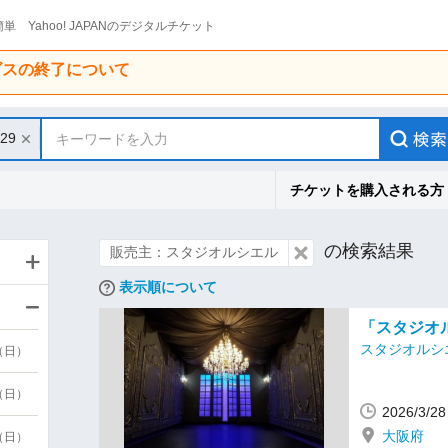
単 Yahoo! JAPANのデジタルチケット
ービスの終了について
/29
キーワードを入力
チケットを購入される方
の検索結果
販売主：スタジオルシエル
表示順について
「スタジオル
スタジオルシ
9（日）
9（日）
2026/3/
大阪府
6（日）