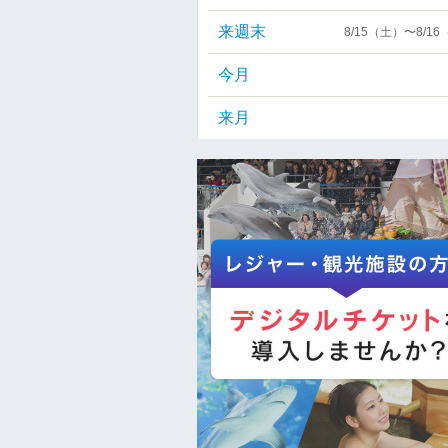
来週末
8/15（土）〜8/1
今月
来月