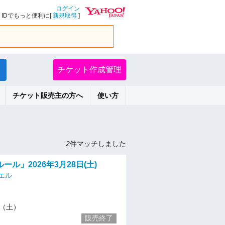
ログイン
IDでもっと便利に[
新規取得
]
チケット作成管理
チケット販売主の方へ
使い方
2
件マッチしました
ール」2026年3月28日(土)
エル
28（土）
販売終了