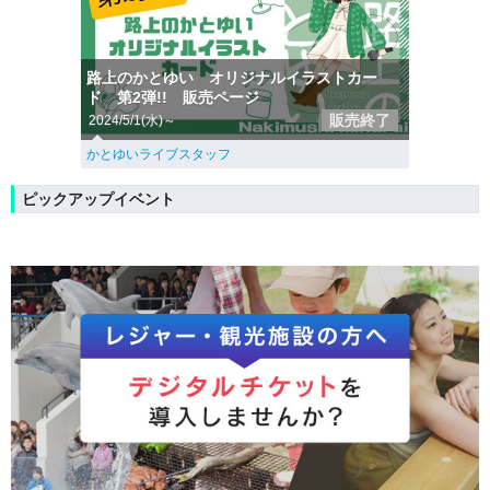
路上のかとゆい オリジナルイラストカー
ド 第2弾!! 販売ページ
販売終了
2024/5/1(水)～
かとゆいライブスタッフ
ピックアップイベント