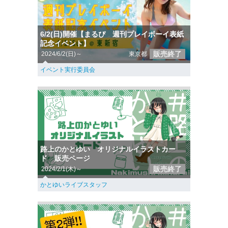
6/2(日)開催【まるぴ 週刊プレイボーイ表紙
記念イベント】
販売終了
2024/6/2(日)～
東京都
イベント実行委員会
路上のかとゆい オリジナルイラストカー
ド 販売ページ
販売終了
2024/2/1(木)～
かとゆいライブスタッフ