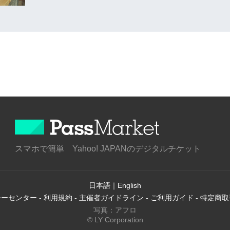
スマホで簡単 Yahoo! JAPANのデジタルチケット
日本語
｜
English
シーセンター
-
利用規約
-
主催者ガイドライン
-
ご利用ガイド
-
特定商取
写真：アフロ
© LY Corporation