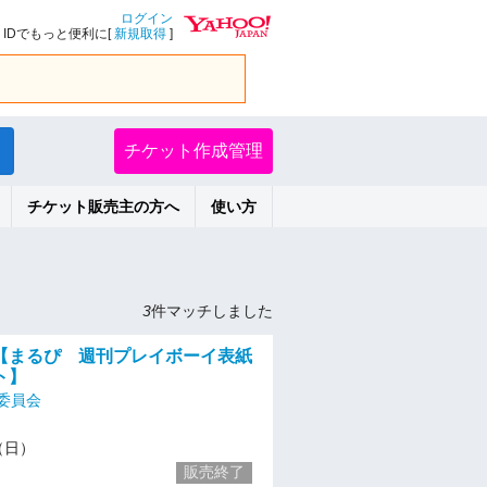
ログイン
IDでもっと便利に[
新規取得
]
チケット作成管理
チケット販売主の方へ
使い方
3
件マッチしました
開催【まるぴ 週刊プレイボーイ表紙
ト】
委員会
2（日）
販売終了