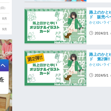
6（日）
路上のかと
ド 販売ペ
8月
かとゆいライ
9月
2024/2/
路上のかと
ド 第2弾!
かとゆいライ
2024/5/