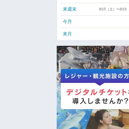
来週末
8/15（土）〜8/1
今月
来月