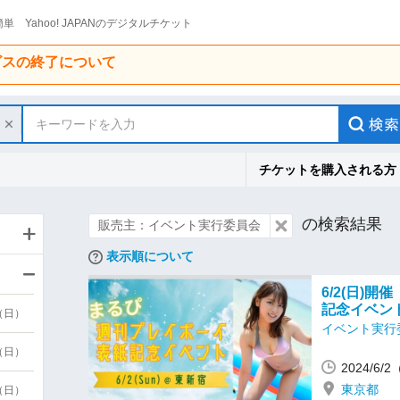
単 Yahoo! JAPANのデジタルチケット
ービスの終了について
キーワードを入力
チケットを購入される方
の検索結果
販売主：イベント実行委員会
表示順について
6/2(日)
記念イベン
9（日）
イベント実行
9（日）
2024/6/
東京都
6（日）