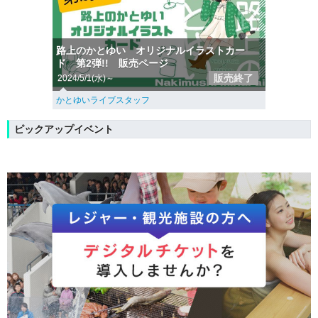
路上のかとゆい オリジナルイラストカー
ド 第2弾!! 販売ページ
販売終了
2024/5/1(水)～
かとゆいライブスタッフ
ピックアップイベント