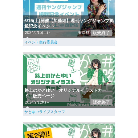
6/15(土)開催【加藤結】週刊ヤングジャンプ掲
載記念イベント
販売終了
2024/6/15(土)～
東京都
イベント実行委員会
路上のかとゆい オリジナルイラストカー
ド 販売ページ
販売終了
2024/2/1(木)～
かとゆいライブスタッフ