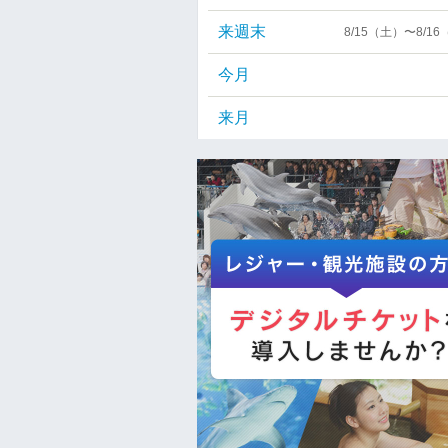
来週末
8/15（土）〜8/1
今月
来月