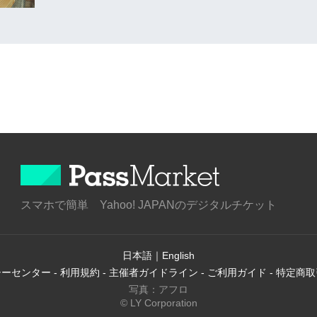
スマホで簡単 Yahoo! JAPANのデジタルチケット
日本語
｜
English
シーセンター
-
利用規約
-
主催者ガイドライン
-
ご利用ガイド
-
特定商取
写真：アフロ
© LY Corporation