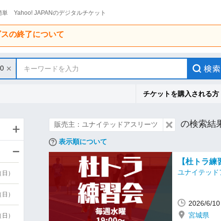
単 Yahoo! JAPANのデジタルチケット
ービスの終了について
30
キーワードを入力
チケットを購入される方
の検索結
販売主：ユナイテッドアスリーツ
表示順について
【杜トラ練習会】
ユナイテッド
9（日）
9（日）
2026/6/
宮城県
6（日）