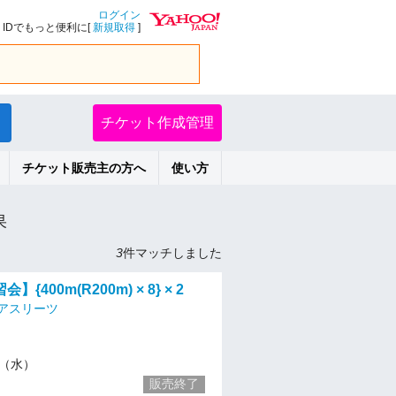
ログイン
IDでもっと便利に[
新規取得
]
チケット作成管理
チケット販売主の方へ
使い方
果
3
件マッチしました
{400m(R200m) × 8} × 2
アスリーツ
10（水）
販売終了