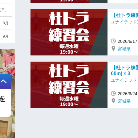
6（日）
【杜トラ練習会
ユナイテッド
8月
9月
2026/6/
宮城県
【杜トラ練習会】
00m) × 3
ユナイテッド
2026/6/
宮城県