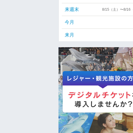
来週末
8/15（土）〜8/1
今月
来月