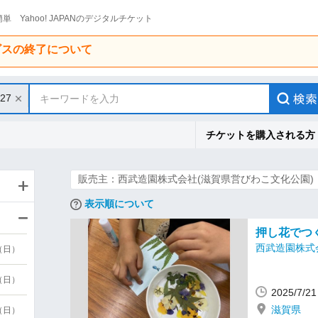
単 Yahoo! JAPANのデジタルチケット
ービスの終了について
/27
キーワードを入力
チケットを購入される方
販売主：西武造園株式会社(滋賀県営びわこ文化公園)
表示順について
押し花でつ
西武造園株式
9（日）
9（日）
2025/7/
滋賀県
6（日）