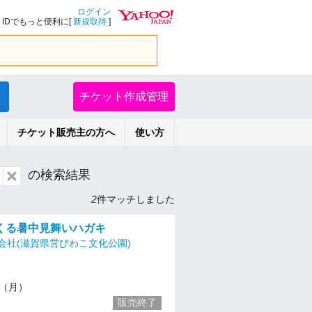
ログイン
IDでもっと便利に[
新規取得
]
チケット作成管理
チケット販売主の方へ
使い方
の検索結果
2
件マッチしました
くる暑中見舞いハガキ
会社(滋賀県営びわこ文化公園)
21（月）
販売終了