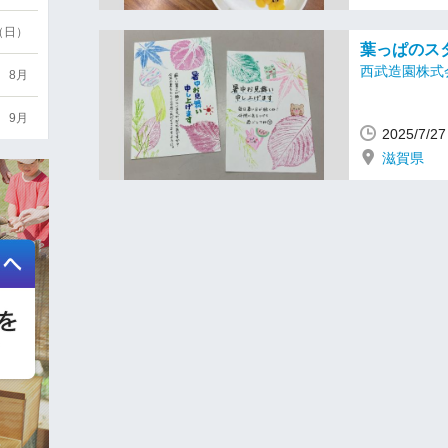
6（日）
葉っぱのス
西武造園株式
8月
9月
2025/7/
滋賀県