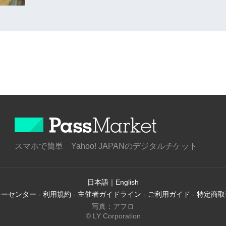
スマホで簡単 Yahoo! JAPANのデジタルチケット
日本語
｜
English
シーセンター
-
利用規約
-
主催者ガイドライン
-
ご利用ガイド
-
特定商取
写真：アフロ
© LY Corporation