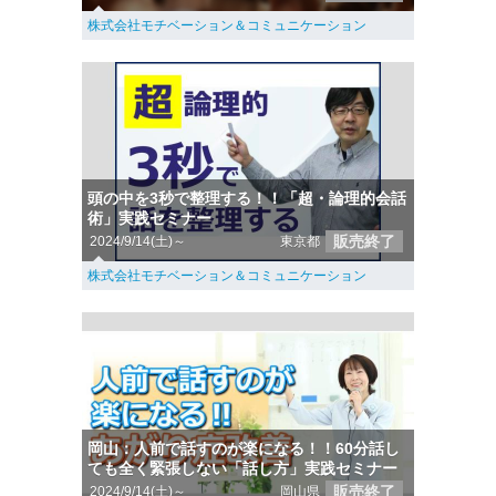
株式会社モチベーション＆コミュニケーション
頭の中を3秒で整理する！！「超・論理的会話
術」実践セミナー
販売終了
2024/9/14(土)～
東京都
株式会社モチベーション＆コミュニケーション
岡山：人前で話すのが楽になる！！60分話し
ても全く緊張しない「話し方」実践セミナー
販売終了
2024/9/14(土)～
岡山県