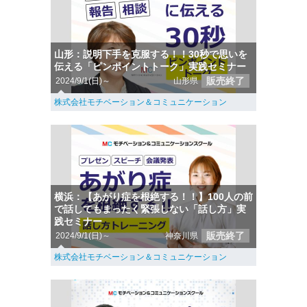
山形：説明下手を克服する！！30秒で思いを
伝える「ピンポイントトーク」実践セミナー
販売終了
2024/9/1(日)～
山形県
株式会社モチベーション＆コミュニケーション
横浜：【あがり症を根絶する！！】100人の前
で話してもまったく緊張しない「話し方」実
践セミナー
販売終了
2024/9/1(日)～
神奈川県
株式会社モチベーション＆コミュニケーション