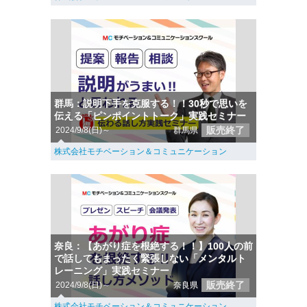
群馬：説明下手を克服する！！30秒で思いを
伝える「ピンポイントトーク」実践セミナー
販売終了
2024/9/8(日)～
群馬県
株式会社モチベーション＆コミュニケーション
奈良：【あがり症を根絶する！！】100人の前
で話してもまったく緊張しない「メンタルト
レーニング」実践セミナー
販売終了
2024/9/8(日)～
奈良県
株式会社モチベーション＆コミュニケーション