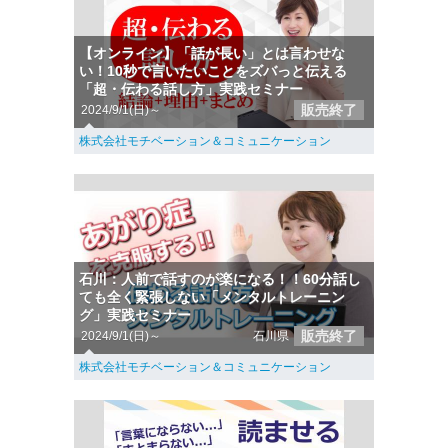
【オンライン】「話が長い」とは言わせな
い！10秒で言いたいことをズバっと伝える
「超・伝わる話し方」実践セミナー
販売終了
2024/9/1(日)～
株式会社モチベーション＆コミュニケーション
石川：人前で話すのが楽になる！！60分話し
ても全く緊張しない「メンタルトレーニン
グ」実践セミナー
販売終了
2024/9/1(日)～
石川県
株式会社モチベーション＆コミュニケーション