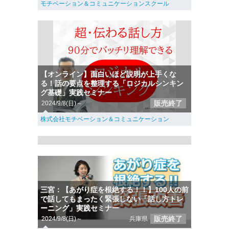
モチベーション＆コミュニケーションスクール
【オンライン】面白いほど説明が上手くな
る！話の要点を整理する「ロジカルシンキン
グ基礎」実践セミナー
販売終了
2024/9/8(日)～
株式会社モチベーション＆コミュニケーション
三宮：【あがり症を根絶する！！】100人の前
で話してもまったく緊張しない「話し方トレ
ーニング」実践セミナー
販売終了
2024/9/8(日)～
兵庫県