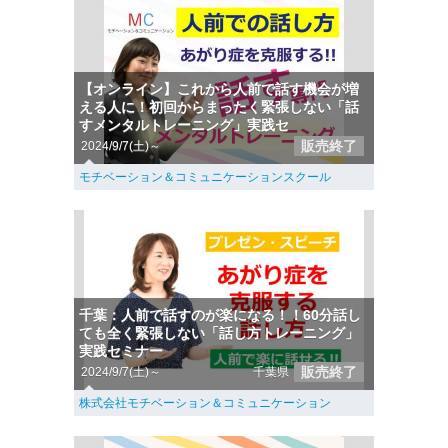
【オンライン】これから人前で話す機会が増
える人に！初回からまったく緊張しない「話
すメンタルトレーニング」実践セ
販売終了
2024/9/7(土)～
モチベーション＆コミュニケーションスクール
千葉：人前で話すのが楽になる！！60分話し
ても全く緊張しない「話し方トレーニング」
実践セミナー
販売終了
2024/9/7(土)～
千葉県
株式会社モチベーション＆コミュニケーション