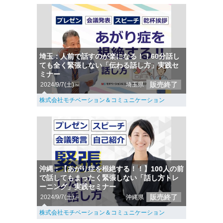
埼玉：人前で話すのが楽になる！！60分話し
ても全く緊張しない「伝わる話し方」実践セ
ミナー
販売終了
2024/9/7(土)～
埼玉県
株式会社モチベーション＆コミュニケーション
沖縄：【あがり症を根絶する！！】100人の前
で話してもまったく緊張しない「話し方トレ
ーニング」実践セミナー
販売終了
2024/9/7(土)～
沖縄県
株式会社モチベーション＆コミュニケーション