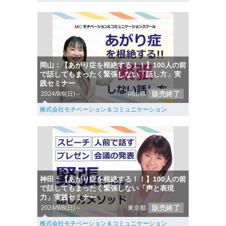
岡山：【あがり症を根絶する！！】100人の前
で話してもまったく緊張しない「話し方」実
践セミナー
販売終了
2024/9/8(日)～
岡山県
株式会社モチベーション＆コミュニケーション
神田：【あがり症を根絶する！！】100人の前
で話してもまったく緊張しない「声と表現
力」実践セミナー
販売終了
2024/9/8(日)～
東京都
株式会社モチベーション＆コミュニケーション