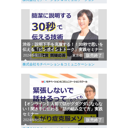
渋谷：説明下手を克服する！！30秒で思いを
伝える「ピンポイントトーク」実践セミナー
販売終了
2024/9/8(日)～
東京都
株式会社モチベーション＆コミュニケーション
【オンライン】人前で話がグダグダにならな
い！聞き手に伝わる「話の組み立て方」実践
セミナー
販売終了
2024/9/8(日)～