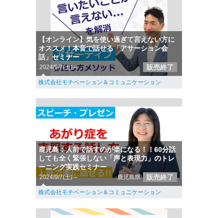
【オンライン】気を使い過ぎて言えない方に
オススメ！本音で話せる「アサーション会
話」セミナー
販売終了
2024/9/7(土)～
株式会社モチベーション＆コミュニケーション
鹿児島：人前で話すのが楽になる！！60分話
しても全く緊張しない「声と表現力」のトレ
ーニング実践セミナー
販売終了
2024/9/7(土)～
鹿児島県
株式会社モチベーション＆コミュニケーション