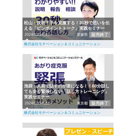
松山：説明下手を克服する！30秒で思いを伝
える「ピンポイントトーク」実践セミナー
販売終了
2024/12/14(土)～
愛媛県
株式会社モチベーション＆コミュニケーション
池袋：人前で話すのが楽になる！！60分話し
ても全く緊張しない「話し方トレーニング」
実践セミナー
販売終了
2024/12/14(土)～
東京都
株式会社モチベーション＆コミュニケーション