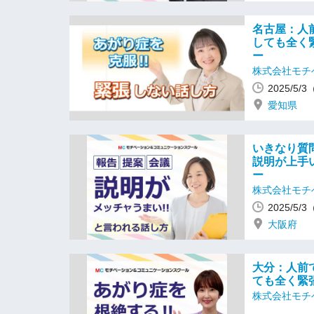
名古屋：人
しても全く
ー
株式会社モチ
2025/5/
愛知県
いきなり質
説明が上手
ー
株式会社モチ
2025/5/
大阪府
大分：人前
ても全く緊
株式会社モチ