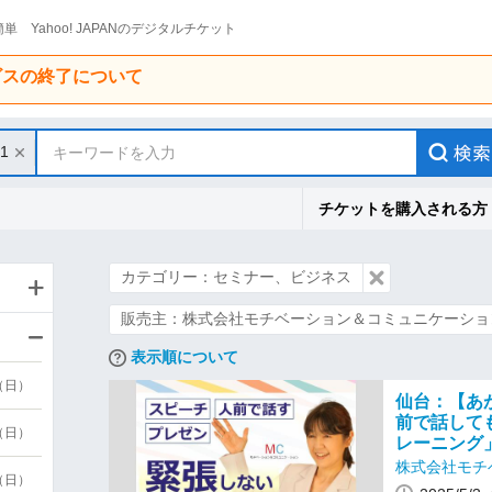
単 Yahoo! JAPANのデジタルチケット
ービスの終了について
31
キーワードを入力
チケットを購入される方
カテゴリー：セミナー、ビジネス
販売主：株式会社モチベーション＆コミュニケーショ
表示順について
9（日）
仙台：【あ
前で話して
9（日）
レーニング
株式会社モチ
6（日）