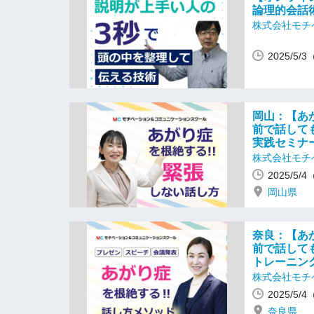
論理的会話
株式会社モチ
2025/5/
岡山：【あ
前で話して
実践セミナ
株式会社モチ
2025/5/
岡山県
奈良：【あ
前で話して
トレーニン
株式会社モチ
2025/5/
奈良県