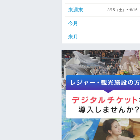
来週末
8/15（土）〜8/1
今月
来月