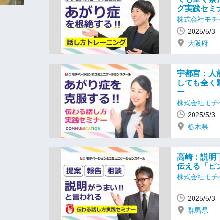
グ実践セミ
株式会社モチ
2025/5/
大阪府
宇都宮：人
しても全く
ー
株式会社モチ
2025/5/
栃木県
高崎：説明
伝える「ピ
株式会社モチ
2025/5/
群馬県