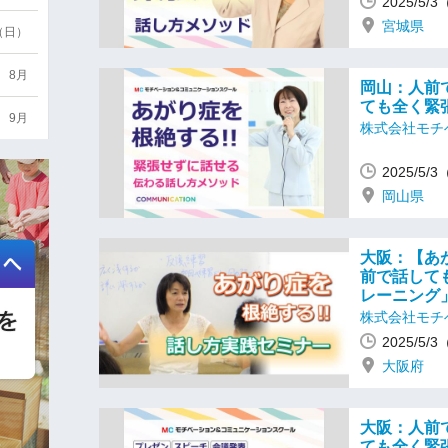
2025/5/
宮城県
6（日）
8月
岡山：人前
ても全く緊
9月
株式会社モチ
2025/5/
岡山県
大阪：【あ
前で話して
レーニング
株式会社モチ
2025/5/
大阪府
大阪：人前
ても全く緊