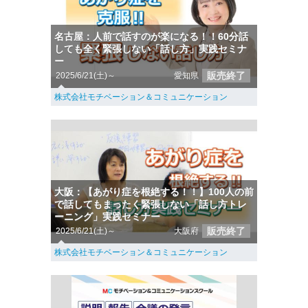
名古屋：人前で話すのが楽になる！！60分話
しても全く緊張しない「話し方」実践セミナ
ー
販売終了
2025/6/21(土)～
愛知県
株式会社モチベーション＆コミュニケーション
大阪：【あがり症を根絶する！！】100人の前
で話してもまったく緊張しない「話し方トレ
ーニング」実践セミナー
販売終了
2025/6/21(土)～
大阪府
株式会社モチベーション＆コミュニケーション