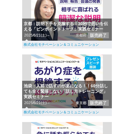
京都：説明下手を克服する！30秒で思いを伝
える「ピンポイントトーク」実践セミナー
販売終了
2025/6/21(土)～
京都府
株式会社モチベーション＆コミュニケーション
池袋：人前で話すのが楽になる！！60分話し
ても全く緊張しない「話し方トレーニング」
実践セミナー
販売終了
2025/6/21(土)～
東京都
株式会社モチベーション＆コミュニケーション