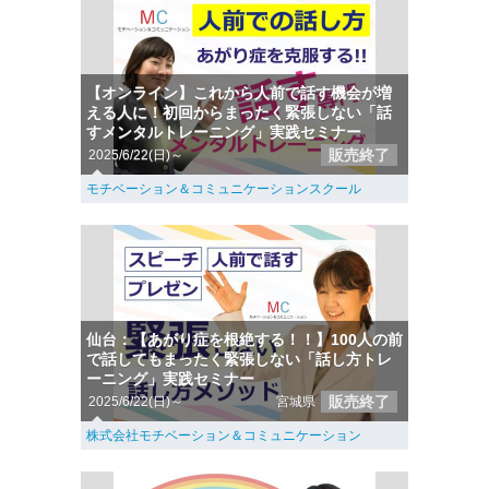
【オンライン】これから人前で話す機会が増
える人に！初回からまったく緊張しない「話
すメンタルトレーニング」実践セミナー
販売終了
2025/6/22(日)～
モチベーション＆コミュニケーションスクール
仙台：【あがり症を根絶する！！】100人の前
で話してもまったく緊張しない「話し方トレ
ーニング」実践セミナー
販売終了
2025/6/22(日)～
宮城県
株式会社モチベーション＆コミュニケーション