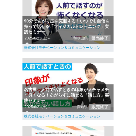
90分であがり症を克服する！いつでも自信を
持って話せる「フィジカルトレーニング」実
践セミナー
販売終了
2025/6/21(土)～
和歌山県
株式会社モチベーション＆コミュニケーション
名古屋：人前で話すときの印象がメチャメチ
ャ良くなる！あがらずに話せる「話し方」実
践セミナー
販売終了
2025/6/21(土)～
愛知県
株式会社モチベーション＆コミュニケーション