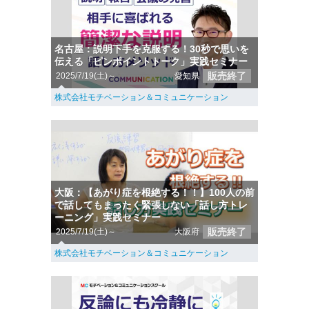
名古屋：説明下手を克服する！30秒で思いを
伝える「ピンポイントトーク」実践セミナー
販売終了
2025/7/19(土)～
愛知県
株式会社モチベーション＆コミュニケーション
大阪：【あがり症を根絶する！！】100人の前
で話してもまったく緊張しない「話し方トレ
ーニング」実践セミナー
販売終了
2025/7/19(土)～
大阪府
株式会社モチベーション＆コミュニケーション