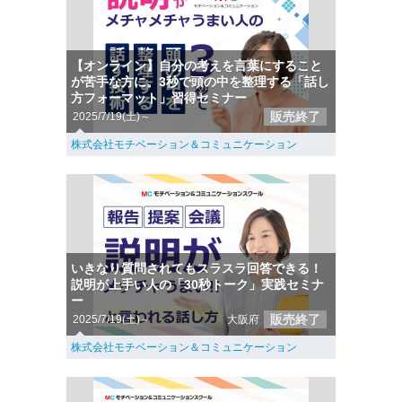
【オンライン】自分の考えを言葉にすること
が苦手な方に。3秒で頭の中を整理する「話し
方フォーマット」習得セミナー
販売終了
2025/7/19(土)～
株式会社モチベーション＆コミュニケーション
いきなり質問されてもスラスラ回答できる！
説明が上手い人の「30秒トーク」実践セミナ
ー
販売終了
2025/7/19(土)～
大阪府
株式会社モチベーション＆コミュニケーション