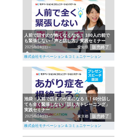
人前で話すのが怖くなくなる！ 100人の前で
も緊張しない「声と話し方」実践セミナー
販売終了
2025/8/24(日)～
愛知県
株式会社モチベーション＆コミュニケーション
池袋：人前で話すのが楽になる！！60分話し
ても全く緊張しない「話し方トレーニング」
実践セミナー
販売終了
2025/8/24(日)～
東京都
株式会社モチベーション＆コミュニケーション