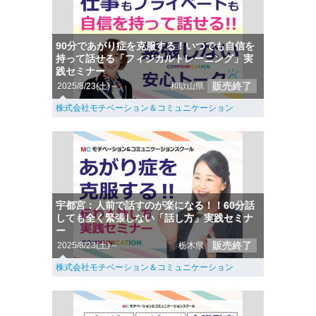
90分であがり症を克服する！いつでも自信を
持って話せる「フィジカルトレーニング」実
践セミナー
販売終了
2025/8/23(土)～
和歌山県
株式会社モチベーション＆コミュニケーション
宇都宮：人前で話すのが楽になる！！60分話
しても全く緊張しない「話し方」実践セミナ
ー
販売終了
2025/8/23(土)～
栃木県
株式会社モチベーション＆コミュニケーション