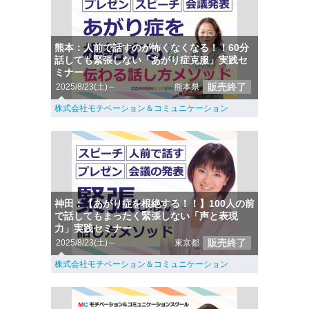
熊本：人前で話すのが怖くなくなる！！60分
話しても緊張しない「あがり症克服」実践セ
ミナー
販売終了
2025/8/23(土)～
熊本県
株式会社モチベーション＆コミュニケーション
神田：【あがり症を根絶する！！】100人の前
で話してもまったく緊張しない「声と表現
力」実践セミナー
販売終了
2025/8/23(土)～
東京都
株式会社モチベーション＆コミュニケーション