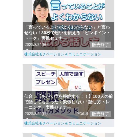
「言っていることがよくわからない」と言わ
せない！30秒で思いを伝える「ピンポイント
トーク」実践セミナー
販売終了
2025/8/24(日)～
株式会社モチベーション＆コミュニケーション
仙台：【あがり症を根絶する！！】100人の前
で話してもまったく緊張しない「話し方トレ
ーニング」実践セミナー
販売終了
2025/8/24(日)～
宮城県
株式会社モチベーション＆コミュニケーション