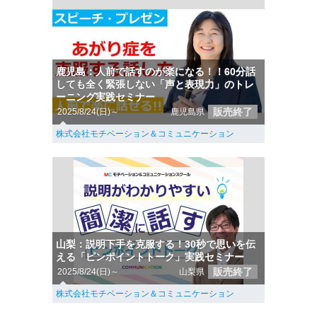
鹿児島：人前で話すのが楽になる！！60分話
しても全く緊張しない「声と表現力」のトレ
ーニング実践セミナー
販売終了
2025/8/24(日)～
鹿児島県
株式会社モチベーション＆コミュニケーション
山梨：説明下手を克服する！30秒で思いを伝
える「ピンポイントトーク」実践セミナー
販売終了
2025/8/24(日)～
山梨県
株式会社モチベーション＆コミュニケーション