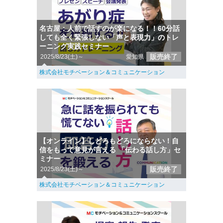
名古屋：人前で話すのが楽になる！！60分話
しても全く緊張しない「声と表現力」のトレ
ーニング実践セミナー
販売終了
2025/8/23(土)～
愛知県
株式会社モチベーション＆コミュニケーション
【オンライン】しどろもどろにならない！自
信をもって意見が言える 「伝わる話し方」セ
ミナー
販売終了
2025/8/23(土)～
株式会社モチベーション＆コミュニケーション