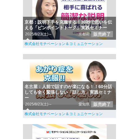
京都：説明下手を克服する！30秒で思いを伝
える「ピンポイントトーク」実践セミナー
販売終了
2025/8/23(土)～
京都府
株式会社モチベーション＆コミュニケーション
名古屋：人前で話すのが楽になる！！60分話
しても全く緊張しない「話し方」実践セミナ
ー
販売終了
2025/8/23(土)～
愛知県
株式会社モチベーション＆コミュニケーション