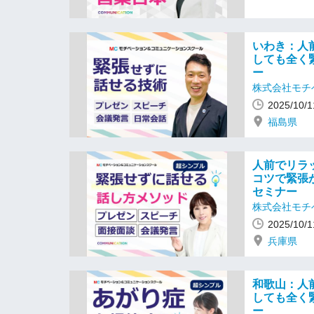
いわき：人
しても全く
ー
株式会社モチ
2025/10
福島県
人前でリラ
コツで緊張
セミナー
株式会社モチ
2025/10
兵庫県
和歌山：人
しても全く
ー