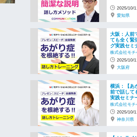
2025/10
愛知県
大阪：人前
ても全く緊
グ実践セミ
株式会社モチ
2025/10
大阪府
横浜：【あ
前で話して
実践セミナ
株式会社モチ
2025/10
神奈川県