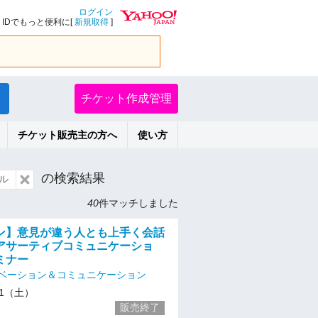
ログイン
IDでもっと便利に[
新規取得
]
チケット作成管理
チケット販売主の方へ
使い方
の検索結果
ル
40
件マッチしました
ン】意見が違う人とも上手く会話
アサーティブコミュニケーショ
ミナー
ベーション＆コミュニケーション
/11（土）
販売終了