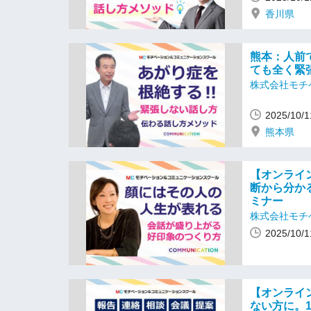
香川県
熊本：人前
ても全く緊
株式会社モチ
2025/10
熊本県
【オンライ
断から分か
ミナー
株式会社モチ
2025/10
【オンライ
ない方に。