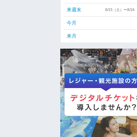
来週末
8/15（土）〜8/1
今月
来月