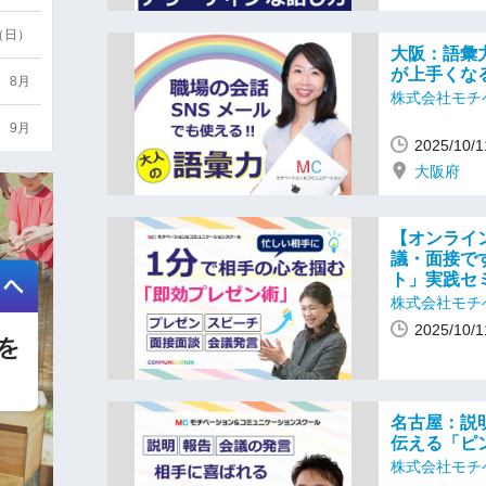
6（日）
大阪：語彙
が上手くな
8月
株式会社モチ
9月
2025/10
大阪府
【オンライ
議・面接で
ト」実践セ
株式会社モチ
2025/10
名古屋：説
伝える「ピ
株式会社モチ