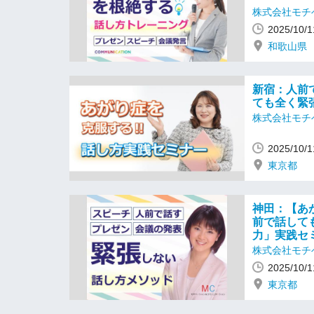
株式会社モチ
2025/10
和歌山県
新宿：人前
ても全く緊
株式会社モチ
2025/10
東京都
神田：【あ
前で話して
力」実践セ
株式会社モチ
2025/10
東京都