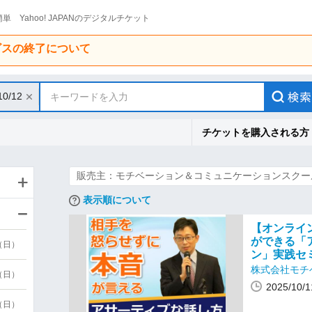
単 Yahoo! JAPANのデジタルチケット
ービスの終了について
10/12
キーワードを入力
チケットを購入される方
販売主：モチベーション＆コミュニケーションスクー
表示順について
【オンライ
ができる「
9（日）
ン」実践セ
株式会社モチ
9（日）
2025/10
6（日）