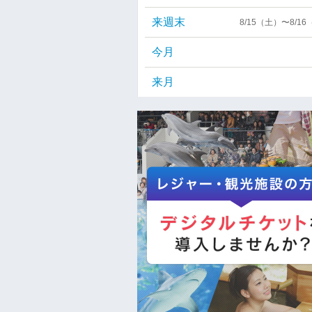
来週末
8/15（土）〜8/1
今月
来月