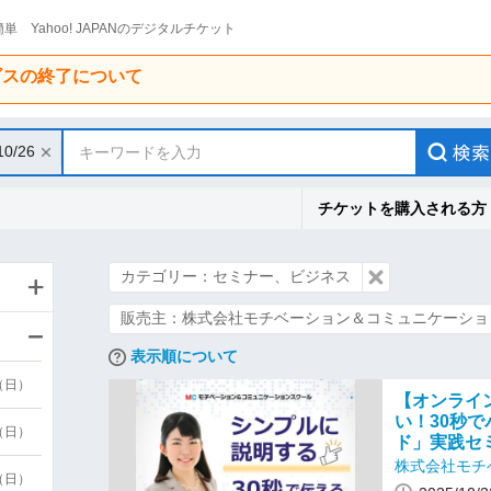
単 Yahoo! JAPANのデジタルチケット
ービスの終了について
10/26
キーワードを入力
チケットを購入される方
カテゴリー：セミナー、ビジネス
販売主：株式会社モチベーション＆コミュニケーショ
表示順について
9（日）
【オンライ
い！30秒
9（日）
ド」実践セ
株式会社モチ
6（日）