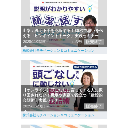
山梨：説明下手を克服する！30秒で思いを伝
える「ピンポイントトーク」実践セミナー
販売終了
2025/11/23(日)～
山梨県
株式会社モチベーション＆コミュニケーション
【オンライン】頭ごなしに言ってくる人に振
り回されない！職場や家庭で役立つ「建設的
会話術」実践セミナー
販売終了
2025/11/23(日)～
株式会社モチベーション＆コミュニケーション