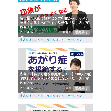
名古屋：人前で話すときの印象がメチャメチ
ャ良くなる！あがらずに話せる「話し方」実
践セミナー
販売終了
2025/11/22(土)～
愛知県
株式会社モチベーション＆コミュニケーション
広島：【あがり症を根絶する！！】100人の前
で話してもまったく緊張しない「話し方」実
践セミナー
販売終了
2025/11/22(土)～
広島県
株式会社モチベーション＆コミュニケーション