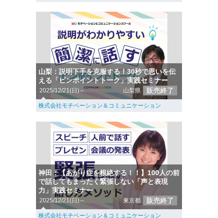
山梨：説明下手を克服する！30秒で思いを伝
える「ピンポイントトーク」実践セミナー
販売終了
2025/12/21(日)～
山梨県
株式会社モチベーション＆コミュニケーション
神田：【あがり症を根絶する！！】100人の前
で話してもまったく緊張しない「声と表現
力」実践セミナー
販売終了
2025/12/21(日)～
東京都
株式会社モチベーション＆コミュニケーション