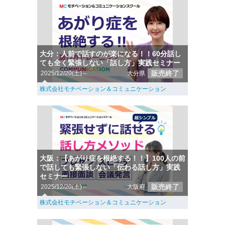
大分：人前で話すのが楽になる！！60分話し
ても全く緊張しない「話し方」実践セミナー
販売終了
2025/12/20(土)～
大分県
株式会社モチベーション＆コミュニケーション
大阪：【あがり症を根絶する！！】100人の前
で話しても緊張しない「伝わる話し方」実践
セミナー
販売終了
2025/12/20(土)～
大阪府
株式会社モチベーション＆コミュニケーション