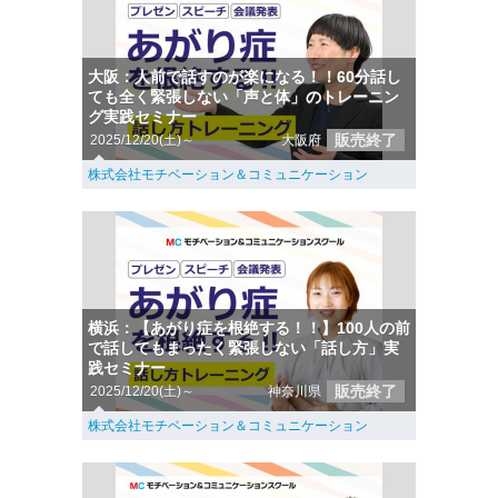
大阪：人前で話すのが楽になる！！60分話し
ても全く緊張しない「声と体」のトレーニン
グ実践セミナー
販売終了
2025/12/20(土)～
大阪府
株式会社モチベーション＆コミュニケーション
横浜：【あがり症を根絶する！！】100人の前
で話してもまったく緊張しない「話し方」実
践セミナー
販売終了
2025/12/20(土)～
神奈川県
株式会社モチベーション＆コミュニケーション