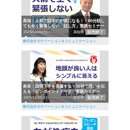
高知：人前で話すのが楽になる！！60分話し
ても全く緊張しない「話し方」実践セミナー
販売終了
2025/12/20(土)～
高知県
株式会社モチベーション＆コミュニケーション
奈良：説明下手を克服する！30秒で思いを伝
える「ピンポイントトーク」実践セミナー
販売終了
2025/12/20(土)～
奈良県
株式会社モチベーション＆コミュニケーション