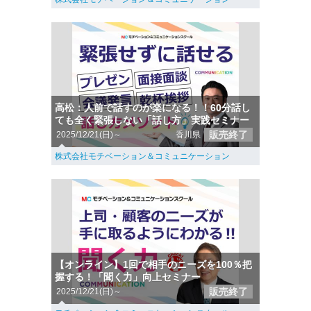
高松：人前で話すのが楽になる！！60分話し
ても全く緊張しない「話し方」実践セミナー
販売終了
2025/12/21(日)～
香川県
株式会社モチベーション＆コミュニケーション
【オンライン】1回で相手のニーズを100％把
握する！「聞く力」向上セミナー
販売終了
2025/12/21(日)～