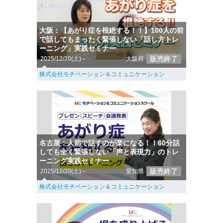
大阪：【あがり症を根絶する！！】100人の前
で話してもまったく緊張しない「話し方トレ
ーニング」実践セミナー
販売終了
2025/12/20(土)～
大阪府
株式会社モチベーション＆コミュニケーション
名古屋：人前で話すのが楽になる！！60分話
しても全く緊張しない「声と表現力」のトレ
ーニング実践セミナー
販売終了
2025/12/20(土)～
愛知県
株式会社モチベーション＆コミュニケーション