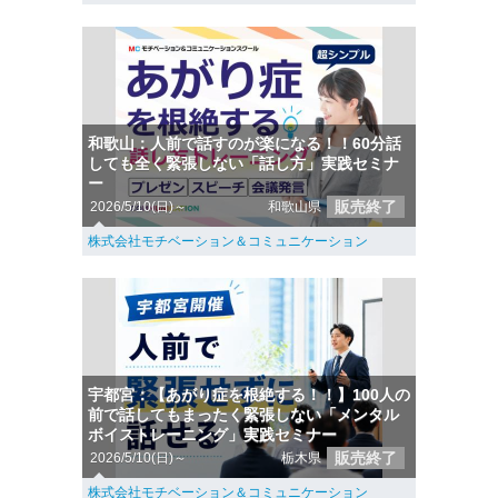
和歌山：人前で話すのが楽になる！！60分話
しても全く緊張しない「話し方」実践セミナ
ー
販売終了
2026/5/10(日)～
和歌山県
株式会社モチベーション＆コミュニケーション
宇都宮：【あがり症を根絶する！！】100人の
前で話してもまったく緊張しない「メンタル
ボイストレーニング」実践セミナー
販売終了
2026/5/10(日)～
栃木県
株式会社モチベーション＆コミュニケーション