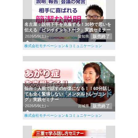
名古屋：説明下手を克服する！30秒で思いを
伝える「ピンポイントトーク」実践セミナー
販売終了
2026/5/9(土)～
愛知県
株式会社モチベーション＆コミュニケーション
仙台：人前で話すのが楽になる！！60分話し
ても全く緊張しない「メンタルトレーニン
グ」実践セミナー
販売終了
2026/5/9(土)～
宮城県
株式会社モチベーション＆コミュニケーション