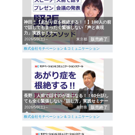
神田：【あがり症を根絶する！！】100人の前
で話してもまったく緊張しない「声と表現
力」実践セミナー
販売終了
2026/5/9(土)～
東京都
株式会社モチベーション＆コミュニケーション
長野：人前で話すのが楽になる！！60分話し
ても全く緊張しない「話し方」実践セミナー
販売終了
2026/5/9(土)～
長野県
株式会社モチベーション＆コミュニケーション