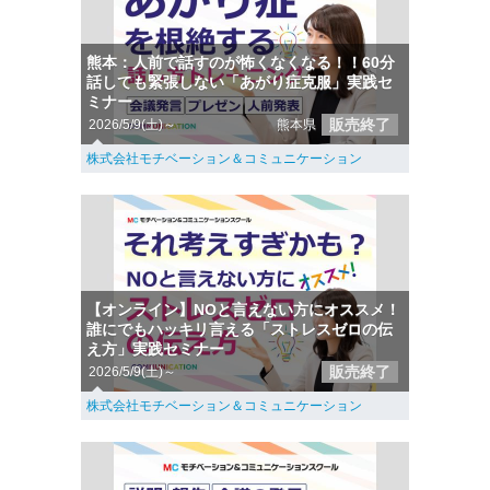
熊本：人前で話すのが怖くなくなる！！60分
話しても緊張しない「あがり症克服」実践セ
ミナー
販売終了
2026/5/9(土)～
熊本県
株式会社モチベーション＆コミュニケーション
【オンライン】NOと言えない方にオススメ！
誰にでもハッキリ言える「ストレスゼロの伝
え方」実践セミナー
販売終了
2026/5/9(土)～
株式会社モチベーション＆コミュニケーション