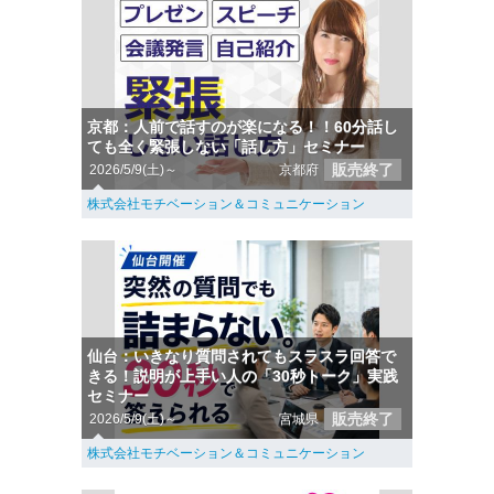
京都：人前で話すのが楽になる！！60分話し
ても全く緊張しない「話し方」セミナー
販売終了
2026/5/9(土)～
京都府
株式会社モチベーション＆コミュニケーション
仙台：いきなり質問されてもスラスラ回答で
きる！説明が上手い人の「30秒トーク」実践
セミナー
販売終了
2026/5/9(土)～
宮城県
株式会社モチベーション＆コミュニケーション