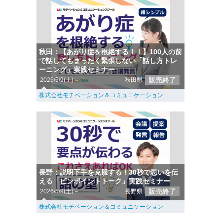
秋田：【あがり症を根絶する！！】100人の前
で話してもまったく緊張しない「話し方トレ
ーニング」実践セミナー
販売終了
2026/5/9(土)～
秋田県
株式会社モチベーション＆コミュニケーション
長野：説明下手を克服する！30秒で思いを伝
える「ピンポイントトーク」実践セミナー
販売終了
2026/5/9(土)～
長野県
株式会社モチベーション＆コミュニケーション