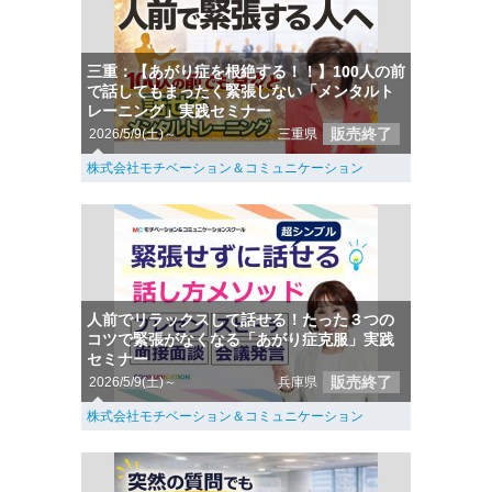
三重：【あがり症を根絶する！！】100人の前
で話してもまったく緊張しない「メンタルト
レーニング」実践セミナー
販売終了
2026/5/9(土)～
三重県
株式会社モチベーション＆コミュニケーション
人前でリラックスして話せる！たった３つの
コツで緊張がなくなる「あがり症克服」実践
セミナー
販売終了
2026/5/9(土)～
兵庫県
株式会社モチベーション＆コミュニケーション