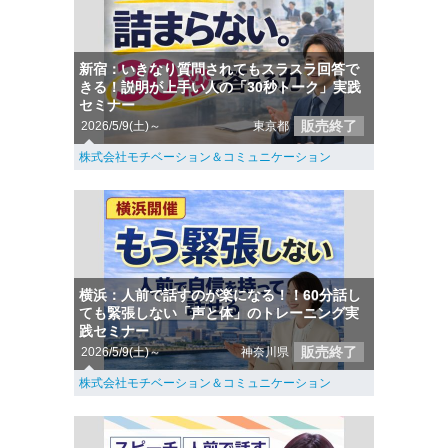
新宿：いきなり質問されてもスラスラ回答で
きる！説明が上手い人の「30秒トーク」実践
セミナー
販売終了
2026/5/9(土)～
東京都
株式会社モチベーション＆コミュニケーション
横浜：人前で話すのが楽になる！！60分話し
ても緊張しない「声と体」のトレーニング実
践セミナー
販売終了
2026/5/9(土)～
神奈川県
株式会社モチベーション＆コミュニケーション