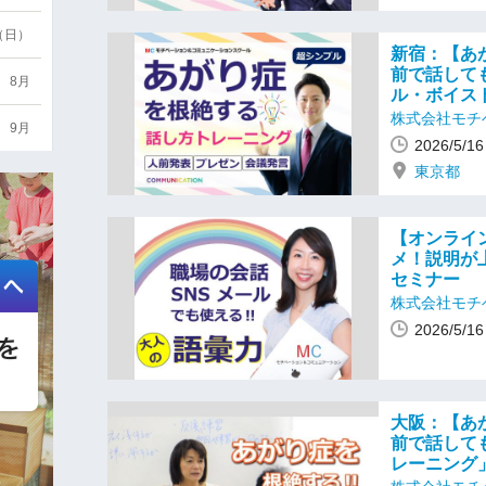
6（日）
新宿：【あ
前で話して
8月
ル・ボイス
株式会社モチ
9月
2026/5/
東京都
【オンライ
メ！説明が
セミナー
株式会社モチ
2026/5/
大阪：【あ
前で話して
レーニング