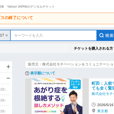
単 Yahoo! JAPANのデジタルチケット
ービスの終了について
/17
キーワードを入力
チケットを購入される方
販売主：株式会社モチベーション＆コミュニケーショ
表示順について
町田：人前
ても全く緊
9（日）
株式会社モチ
9（日）
2026/5/
東京都
6（日）