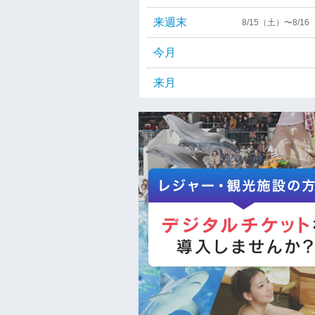
来週末
8/15（土）〜8/1
今月
来月