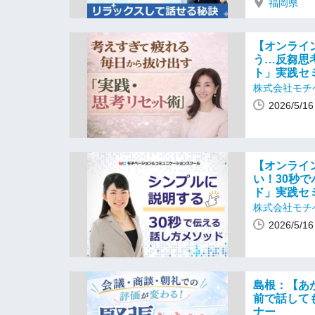
福岡県
【オンライ
う…反芻思
ト」実践セ
株式会社モチ
2026/5/
【オンライ
い！30秒
ド」実践セ
株式会社モチ
2026/5/
島根：【あ
前で話して
ナー