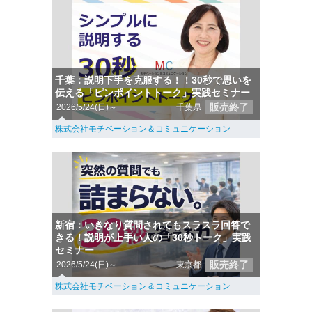
千葉：説明下手を克服する！！30秒で思いを
伝える「ピンポイントトーク」実践セミナー
販売終了
2026/5/24(日)～
千葉県
株式会社モチベーション＆コミュニケーション
新宿：いきなり質問されてもスラスラ回答で
きる！説明が上手い人の「30秒トーク」実践
セミナー
販売終了
2026/5/24(日)～
東京都
株式会社モチベーション＆コミュニケーション