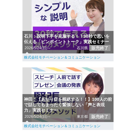
石川：説明下手を克服する！！30秒で思いを
伝える「ピンポイントトーク」実践セミナー
販売終了
2026/5/24(日)～
石川県
株式会社モチベーション＆コミュニケーション
神田：【あがり症を根絶する！！】100人の前
で話してもまったく緊張しない「声と表現
力」実践セミナー
販売終了
2026/5/24(日)～
東京都
株式会社モチベーション＆コミュニケーション