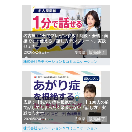
名古屋：1分でプレゼンする！商談・会議・面
接ですぐ使える「話し方テンプレート」実践
セミナー
販売終了
2026/5/24(日)～
愛知県
株式会社モチベーション＆コミュニケーション
広島：【あがり症を根絶する！！】100人の前
で話してもまったく緊張しない「話し方」実
践セミナー
販売終了
2026/5/24(日)～
広島県
株式会社モチベーション＆コミュニケーション