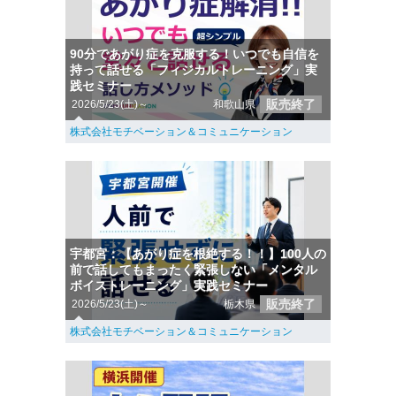
90分であがり症を克服する！いつでも自信を
持って話せる「フィジカルトレーニング」実
践セミナー
販売終了
2026/5/23(土)～
和歌山県
株式会社モチベーション＆コミュニケーション
宇都宮：【あがり症を根絶する！！】100人の
前で話してもまったく緊張しない「メンタル
ボイストレーニング」実践セミナー
販売終了
2026/5/23(土)～
栃木県
株式会社モチベーション＆コミュニケーション