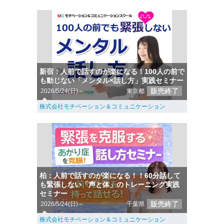
新宿：人前で話すのが楽になる！100人の前で
も動じない「メンタル×話し方」実践セミナー
販売終了
2026/5/24(日)～
東京都
株式会社モチベーション＆コミュニケーション
柏：人前で話すのが楽になる！！60分話して
も緊張しない「声と体」のトレーニング実践
セミナー
販売終了
2026/5/24(日)～
千葉県
株式会社モチベーション＆コミュニケーション