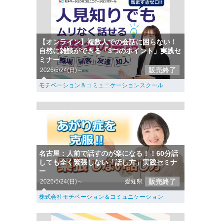
【オンライン】複数人での会話に困らない！
自然に雑談ができる「3つのポイント」実践セ
ミナー
販売終了
2026/5/24(日)～
モチベーション＆コミュニケーションスクール
名古屋：人前で話すのが楽になる！！60分話
しても全く緊張しない「話し方」実践セミナ
ー
販売終了
2026/5/24(日)～
愛知県
株式会社モチベーション＆コミュニケーション