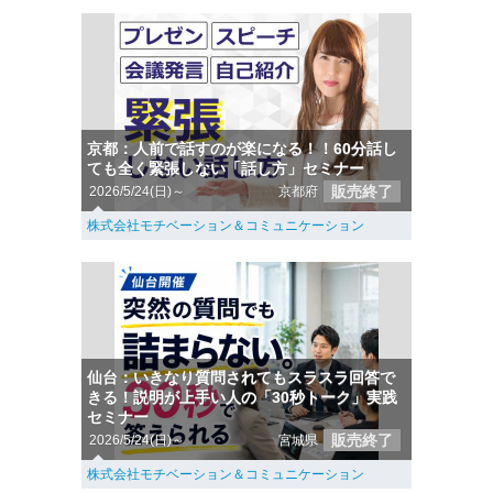
京都：人前で話すのが楽になる！！60分話し
ても全く緊張しない「話し方」セミナー
販売終了
2026/5/24(日)～
京都府
株式会社モチベーション＆コミュニケーション
仙台：いきなり質問されてもスラスラ回答で
きる！説明が上手い人の「30秒トーク」実践
セミナー
販売終了
2026/5/24(日)～
宮城県
株式会社モチベーション＆コミュニケーション