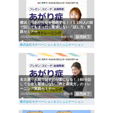
横浜：【あがり症を根絶する！！】100人の前
で話してもまったく緊張しない「話し方」実
践セミナー
販売終了
2026/5/24(日)～
神奈川県
株式会社モチベーション＆コミュニケーション
名古屋：人前で話すのが楽になる！！60分話
しても全く緊張しない「声と表現力」のトレ
ーニング実践セミナー
販売終了
2026/5/24(日)～
愛知県
株式会社モチベーション＆コミュニケーション