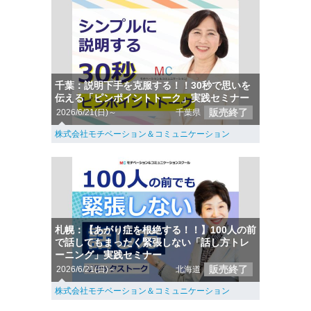
千葉：説明下手を克服する！！30秒で思いを
伝える「ピンポイントトーク」実践セミナー
販売終了
2026/6/21(日)～
千葉県
株式会社モチベーション＆コミュニケーション
札幌：【あがり症を根絶する！！】100人の前
で話してもまったく緊張しない「話し方トレ
ーニング」実践セミナー
販売終了
2026/6/21(日)～
北海道
株式会社モチベーション＆コミュニケーション