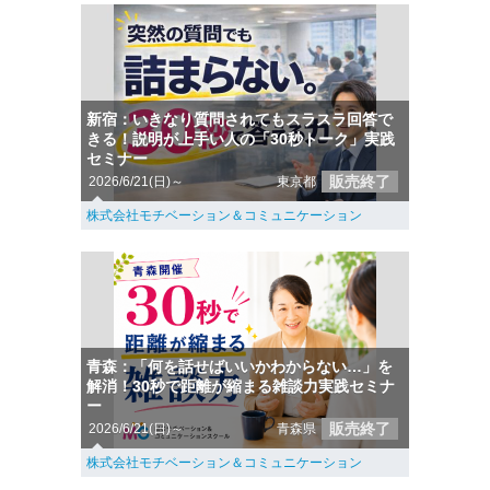
新宿：いきなり質問されてもスラスラ回答で
きる！説明が上手い人の「30秒トーク」実践
セミナー
販売終了
2026/6/21(日)～
東京都
株式会社モチベーション＆コミュニケーション
青森：「何を話せばいいかわからない…」を
解消！30秒で距離が縮まる雑談力実践セミナ
ー
販売終了
2026/6/21(日)～
青森県
株式会社モチベーション＆コミュニケーション