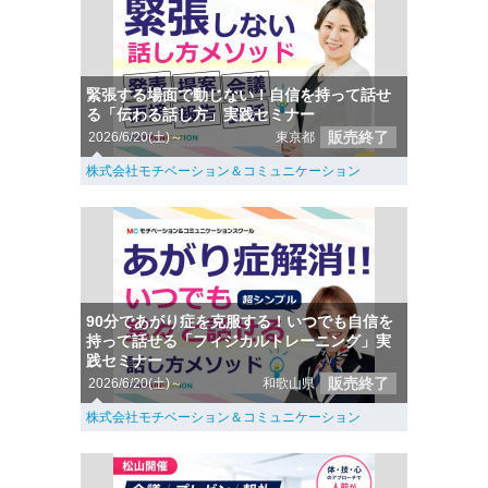
緊張する場面で動じない！自信を持って話せ
る「伝わる話し方」実践セミナー
販売終了
2026/6/20(土)～
東京都
株式会社モチベーション＆コミュニケーション
90分であがり症を克服する！いつでも自信を
持って話せる「フィジカルトレーニング」実
践セミナー
販売終了
2026/6/20(土)～
和歌山県
株式会社モチベーション＆コミュニケーション