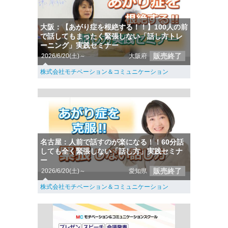
大阪：【あがり症を根絶する！！】100人の前
で話してもまったく緊張しない「話し方トレ
ーニング」実践セミナー
販売終了
2026/6/20(土)～
大阪府
株式会社モチベーション＆コミュニケーション
名古屋：人前で話すのが楽になる！！60分話
しても全く緊張しない「話し方」実践セミナ
ー
販売終了
2026/6/20(土)～
愛知県
株式会社モチベーション＆コミュニケーション