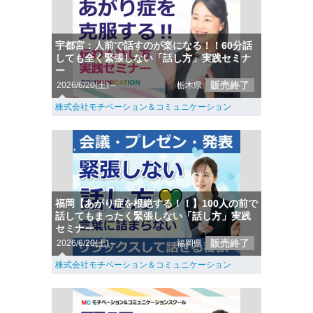
宇都宮：人前で話すのが楽になる！！60分話
しても全く緊張しない「話し方」実践セミナ
ー
販売終了
2026/6/20(土)～
栃木県
株式会社モチベーション＆コミュニケーション
福岡【あがり症を根絶する！！】100人の前で
話してもまったく緊張しない「話し方」実践
セミナー
販売終了
2026/6/20(土)～
福岡県
株式会社モチベーション＆コミュニケーション