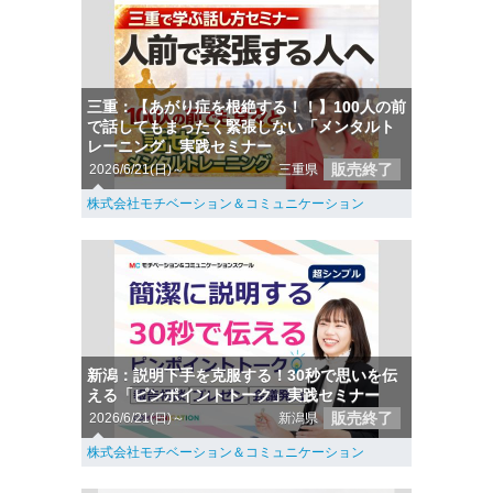
三重：【あがり症を根絶する！！】100人の前
で話してもまったく緊張しない「メンタルト
レーニング」実践セミナー
販売終了
2026/6/21(日)～
三重県
株式会社モチベーション＆コミュニケーション
新潟：説明下手を克服する！30秒で思いを伝
える「ピンポイントトーク」実践セミナー
販売終了
2026/6/21(日)～
新潟県
株式会社モチベーション＆コミュニケーション