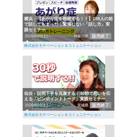
横浜：【あがり症を根絶する！！】100人の前
で話してもまったく緊張しない「話し方」実
践セミナー
販売終了
2026/6/20(土)～
神奈川県
株式会社モチベーション＆コミュニケーション
仙台：説明下手を克服する！30秒で思いを伝
える「ピンポイントトーク」実践セミナー
販売終了
2026/6/20(土)～
宮城県
株式会社モチベーション＆コミュニケーション