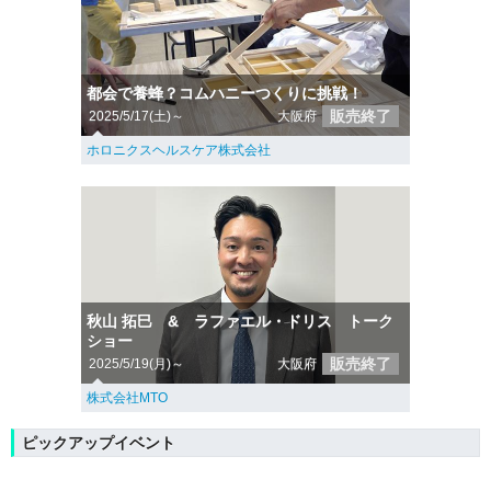
都会で養蜂？コムハニーつくりに挑戦！
販売終了
2025/5/17(土)～
大阪府
ホロニクスヘルスケア株式会社
秋山 拓巳 & ラファエル・ドリス トーク
ショー
販売終了
2025/5/19(月)～
大阪府
株式会社MTO
ピックアップイベント