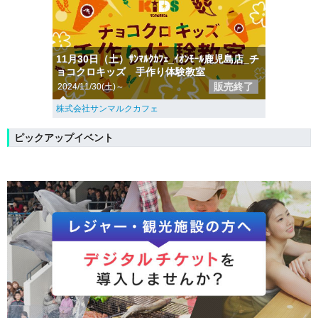
11月30日（土）ｻﾝﾏﾙｸｶﾌｪ_ｲｵﾝﾓｰﾙ鹿児島店_チ
ョコクロキッズ 手作り体験教室
販売終了
2024/11/30(土)～
株式会社サンマルクカフェ
ピックアップイベント