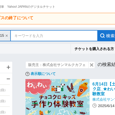
単 Yahoo! JAPANのデジタルチケット
ービスの終了について
/15
キーワードを入力
チケットを購入される方
の検索
販売主：株式会社サンマルクカフェ
表示順について
6月14日【土
ク店_★わ
9（日）
験教室
株式会社サン
9（日）
2025/6/
6（日）