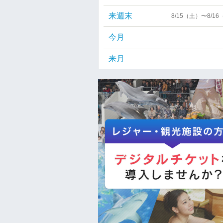
来週末
8/15（土）〜8/1
今月
来月