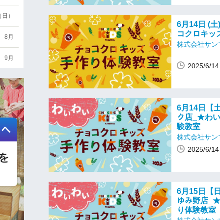
6（日）
6月14日 (土
コクロキッ
8月
株式会社サン
9月
2025/6/
6月14日【土
ク店_★わ
験教室
株式会社サン
2025/6/
6月15日【日
ゆみ野店_
り体験教室