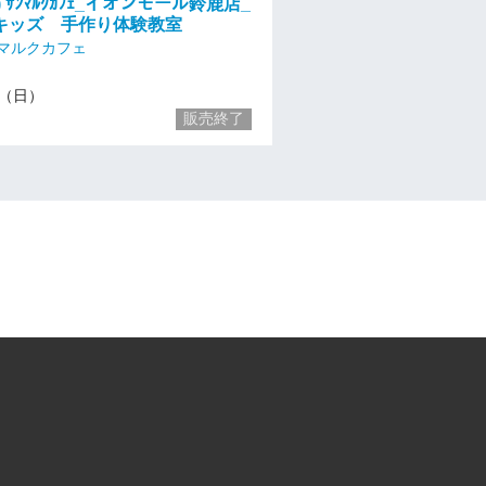
) ｻﾝﾏﾙｸｶﾌｪ_イオンモール鈴鹿店_
キッズ 手作り体験教室
マルクカフェ
14（日）
販売終了