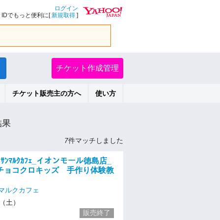
ログイン
IDでもっと便利に[
新規取得
]
チケット作成管理
チケット販売主の方へ
使い方
結果
7
件マッチしました
) ｻﾝﾏﾙｸｶﾌｪ_イオンモール徳島店_
チョコクロキッズ 手作り体験教
マルクカフェ
13（土）
販売終了