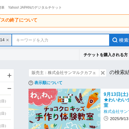
単 Yahoo! JAPANのデジタルチケット
ービスの終了について
/14
キーワードを入力
チケットを購入される方
の検索
販売主：株式会社サンマルクカフェ
表示順について
9月13日(土
★わいわい
9（日）
室
株式会社サン
9（日）
2025/9/
6（日）