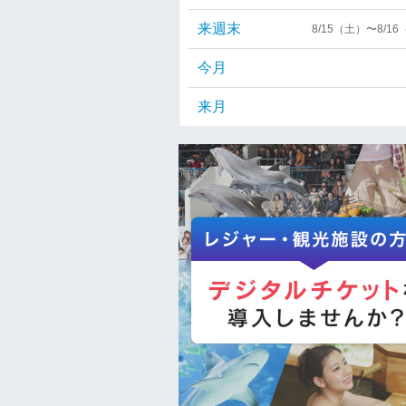
来週末
8/15（土）〜8/1
今月
来月