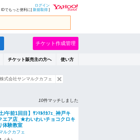
ログイン
IDでもっと便利に[
新規取得
]
チケット作成管理
チケット販売主の方へ
使い方
株式会社サンマルクカフェ
10
件マッチしました
土/午前1回目】ｻﾝﾏﾙｸｶﾌｪ_神戸キ
クエア店_★わいわいチョコクロキ
り体験教室
マルクカフェ
/11（土）