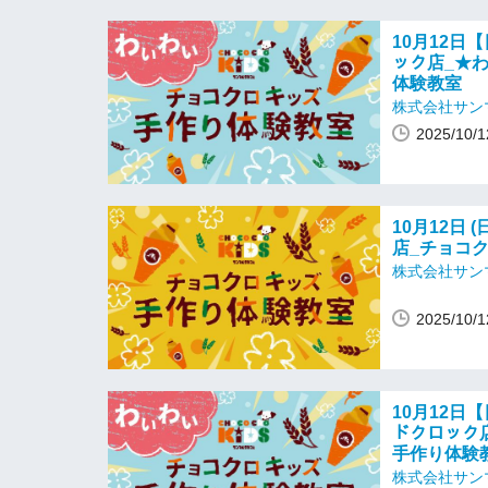
10月12日【
ック店_★
体験教室
株式会社サン
2025/10
10月12日 (
店_チョコ
株式会社サン
2025/10
10月12日【
ドクロック
手作り体験
株式会社サン