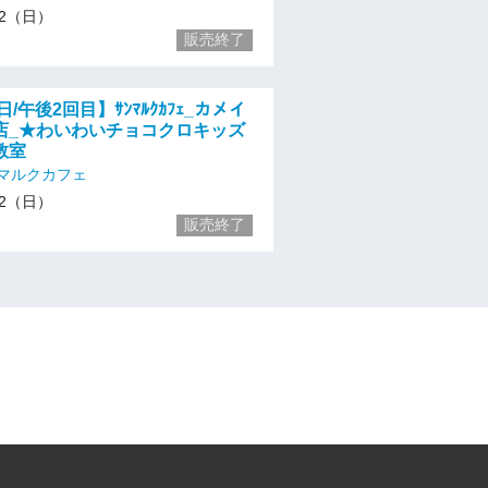
/12（日）
販売終了
日/午後2回目】ｻﾝﾏﾙｸｶﾌｪ_カメイ
店_★わいわいチョコクロキッズ
教室
マルクカフェ
/12（日）
販売終了