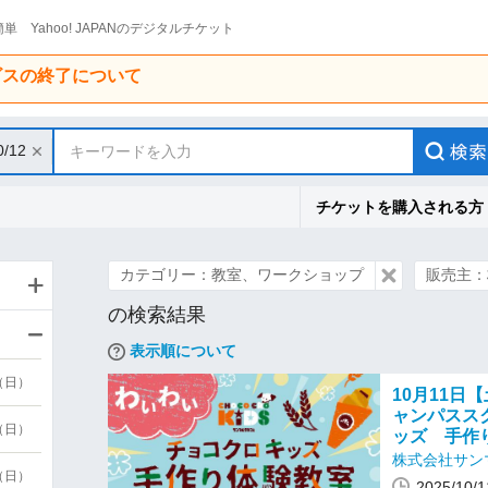
単 Yahoo! JAPANのデジタルチケット
ービスの終了について
0/12
キーワードを入力
チケットを購入される方
カテゴリー：教室、ワークショップ
販売主：
の検索結果
表示順について
9（日）
10月11日【
ャンパスス
9（日）
ッズ 手作
株式会社サン
6（日）
2025/10