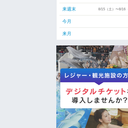
来週末
8/15（土）〜8/1
今月
来月