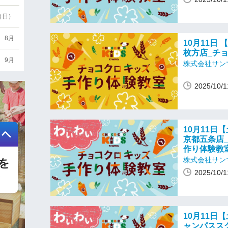
6（日）
8月
10月11日 
枚方店_チ
9月
株式会社サン
2025/10
10月11日【
京都五条店
作り体験教
株式会社サン
2025/10
10月11日【
ャンパスス