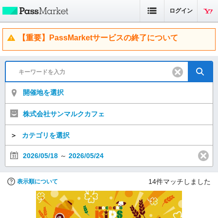
ログイン
【重要】PassMarketサービスの終了について
開催地を選択
株式会社サンマルクカフェ
＞
カテゴリを選択
2026/05/18
～
2026/05/24
14
件マッチしました
表示順について