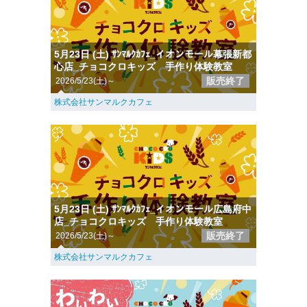
5月23日 (土) ｻﾝﾏﾙｸｶﾌｪ_イオンモール幕張新都
心店_チョコクロキッズ 手作り体験教室
販売終了
2026/5/23(土)～
株式会社サンマルクカフェ
5月23日 (土) ｻﾝﾏﾙｸｶﾌｪ_イオンモール広島府中
店_チョコクロキッズ 手作り体験教室
販売終了
2026/5/23(土)～
株式会社サンマルクカフェ