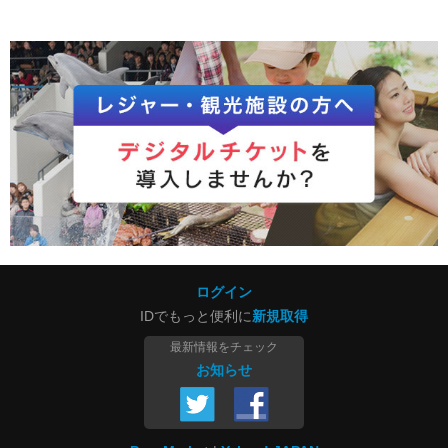
ログイン
IDでもっと便利に
新規取得
最新情報をチェック
お知らせ