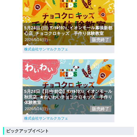
5月24日 (日) ｻﾝﾏﾙｸｶﾌｪ_イオンモール幕張新都
心店_チョコクロキッズ 手作り体験教室
販売終了
2026/5/24(日)～
株式会社サンマルクカフェ
5月24日【日/午前②】ｻﾝﾏﾙｸｶﾌｪ_イオンモール
秋田店_★わいわいチョコクロキッズ 手作り
体験教室
販売終了
2026/5/24(日)～
株式会社サンマルクカフェ
ピックアップイベント