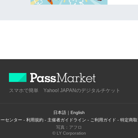
スマホで簡単 Yahoo! JAPANのデジタルチケット
日本語
｜
English
シーセンター
-
利用規約
-
主催者ガイドライン
-
ご利用ガイド
-
特定商取
写真：アフロ
© LY Corporation