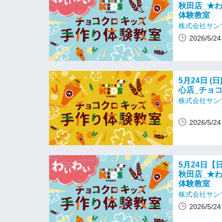
秋田店_★
体験教室
株式会社サン
2026/5/
5月24日 (
心店_チョ
株式会社サン
2026/5/
5月24日【日
秋田店_★
体験教室
株式会社サン
2026/5/