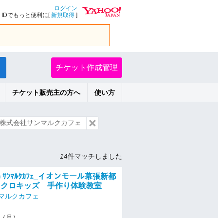
ログイン
IDでもっと便利に[
新規取得
]
チケット作成管理
チケット販売主の方へ
使い方
株式会社サンマルクカフェ
14
件マッチしました
月) ｻﾝﾏﾙｸｶﾌｪ_イオンモール幕張新都
コクロキッズ 手作り体験教室
マルクカフェ
18（月）