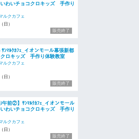
わいわいチョコクロキッズ 手作り
マルクカフェ
24（日）
販売終了
日) ｻﾝﾏﾙｸｶﾌｪ_イオンモール幕張新都
コクロキッズ 手作り体験教室
マルクカフェ
24（日）
販売終了
/午前②】ｻﾝﾏﾙｸｶﾌｪ_イオンモール
わいわいチョコクロキッズ 手作り
マルクカフェ
24（日）
販売終了