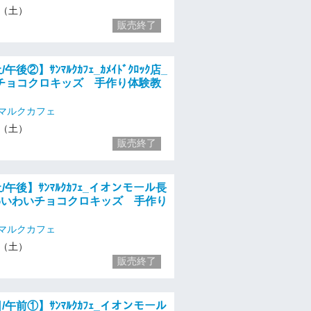
23（土）
販売終了
午後②】ｻﾝﾏﾙｸｶﾌｪ_ｶﾒｲﾄﾞｸﾛｯｸ店_
チョコクロキッズ 手作り体験教
マルクカフェ
23（土）
販売終了
/午後】ｻﾝﾏﾙｸｶﾌｪ_イオンモール長
わいわいチョコクロキッズ 手作り
マルクカフェ
23（土）
販売終了
/午前①】ｻﾝﾏﾙｸｶﾌｪ_イオンモール