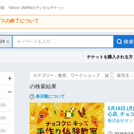
単 Yahoo! JAPANのデジタルチケット
ービスの終了について
/24
キーワードを入力
チケットを購入される方
カテゴリー：教室、ワークショップ
販売主：
の検索結果
表示順について
9（日）
5月18日 (
心店_チョ
9（日）
株式会社サン
6（日）
2026/5/