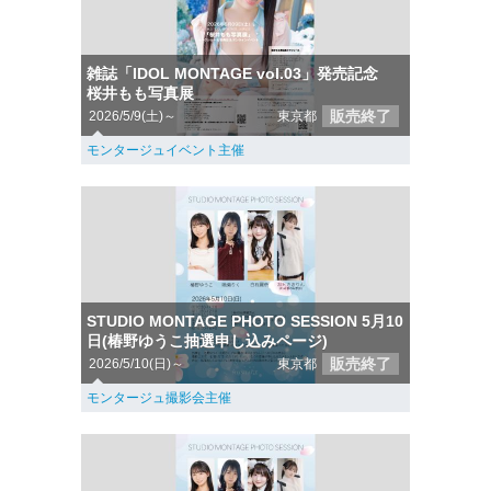
雑誌「IDOL MONTAGE vol.03」発売記念
桜井もも写真展
販売終了
2026/5/9(土)～
東京都
モンタージュイベント主催
STUDIO MONTAGE PHOTO SESSION 5月10
日(椿野ゆうこ抽選申し込みページ)
販売終了
2026/5/10(日)～
東京都
モンタージュ撮影会主催