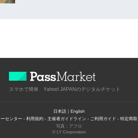
スマホで簡単 Yahoo! JAPANのデジタルチケット
日本語
｜
English
シーセンター
-
利用規約
-
主催者ガイドライン
-
ご利用ガイド
-
特定商取
写真：アフロ
© LY Corporation