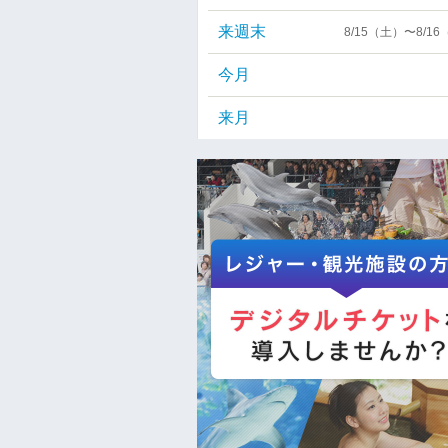
来週末
8/15（土）〜8/1
今月
来月