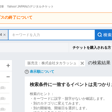
単 Yahoo! JAPANのデジタルチケット
ービスの終了について
14
キーワードを入力
チケットを購入される方
の検索結果
販売主：株式会社タカラッシュ
表示順について
検索条件に一致するイベントは見つかり
9（日）
検索のヒント：
・キーワードに誤字・脱字がないか確認します。
9（日）
・別のカテゴリに変えてみます。
・別の開催地、開催日を選択します。
6（日）