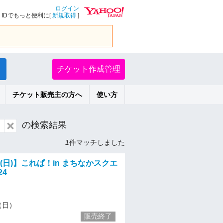
ログイン
IDでもっと便利に[
新規取得
]
チケット作成管理
チケット販売主の方へ
使い方
の検索結果
1
件マッチしました
1(日)】これぱ！in まちなかスクエ
24
1（日）
販売終了