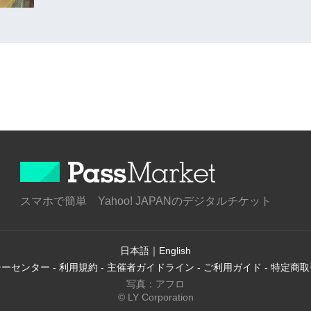
スマホで簡単 Yahoo! JAPANのデジタルチケット
日本語
｜
English
シーセンター
-
利用規約
-
主催者ガイドライン
-
ご利用ガイド
-
特定商取
写真：アフロ
© LY Corporation