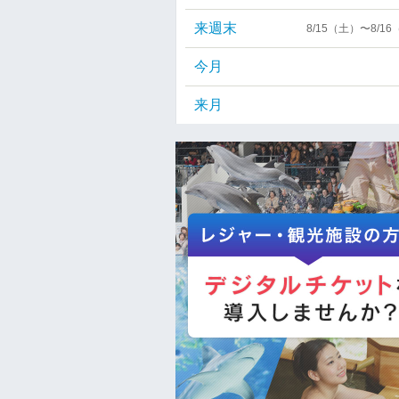
来週末
8/15（土）〜8/1
今月
来月