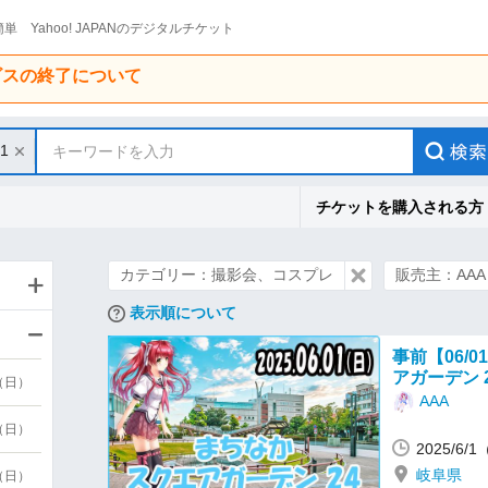
単 Yahoo! JAPANのデジタルチケット
ービスの終了について
/1
キーワードを入力
チケットを購入される方
カテゴリー：撮影会、コスプレ
販売主：AAA
表示順について
事前【06/0
アガーデン 
9（日）
AAA
9（日）
2025/6/
岐阜県
6（日）