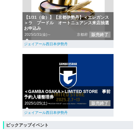
【1/31（金）】【京都伊勢丹】＜エレガンス
＞ラ プードル オートニュアンス来店抽選
お申込み
販売終了
2025/1/31(金)～
京都府
ジェイアール西日本伊勢丹
＜GAMBA OSAKA＞LIMITED STORE 事前
予約入場整理券
販売終了
2025/1/25(土)～
ジェイアール西日本伊勢丹
ピックアップイベント