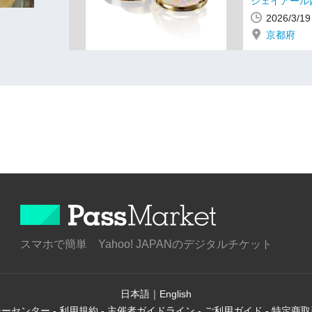
ジェイアール
2026/3/
京都府
スマホで簡単 Yahoo! JAPANのデジタルチケット
日本語
｜
English
シーセンター
-
利用規約
-
主催者ガイドライン
-
ご利用ガイド
-
特定商取