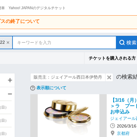
単 Yahoo! JAPANのデジタルチケット
ービスの終了について
/22
キーワードを入力
チケットを購入される方
の検索
販売主：ジェイアール西日本伊勢丹
表示順について
【3/16（
＞ラ プー
9（日）
お申込み
ジェイアール
9（日）
2026/3/
京都府
6（日）