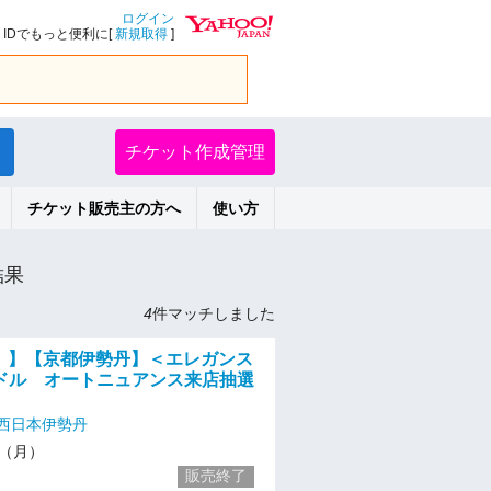
ログイン
IDでもっと便利に[
新規取得
]
チケット作成管理
チケット販売主の方へ
使い方
結果
4
件マッチしました
月）】【京都伊勢丹】＜エレガンス
ドル オートニュアンス来店抽選
西日本伊勢丹
16（月）
販売終了