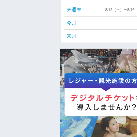
来週末
8/15（土）〜8/1
今月
来月