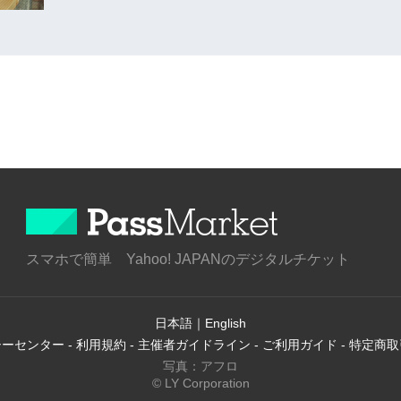
スマホで簡単 Yahoo! JAPANのデジタルチケット
日本語
｜
English
シーセンター
-
利用規約
-
主催者ガイドライン
-
ご利用ガイド
-
特定商取
写真：アフロ
© LY Corporation