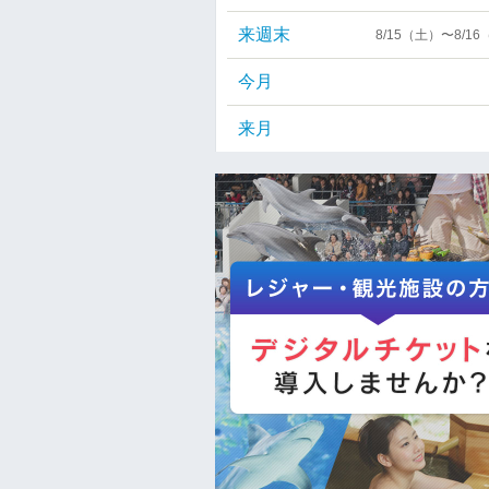
来週末
8/15（土）〜8/1
今月
来月