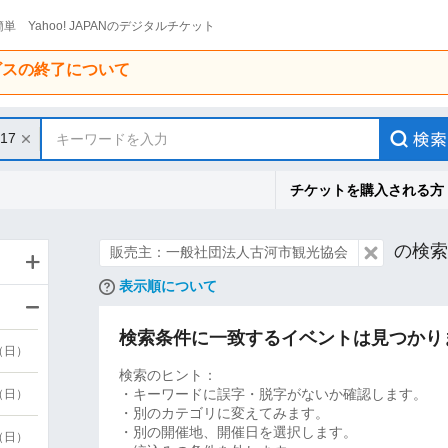
単 Yahoo! JAPANのデジタルチケット
ービスの終了について
/17
キーワードを入力
チケットを購入される方
の検索
販売主：一般社団法人古河市観光協会
表示順について
検索条件に一致するイベントは見つかり
9（日）
検索のヒント：
・キーワードに誤字・脱字がないか確認します。
9（日）
・別のカテゴリに変えてみます。
・別の開催地、開催日を選択します。
6（日）