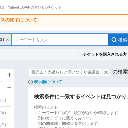
単 Yahoo! JAPANのデジタルチケット
ービスの終了について
/31
キーワードを入力
チケットを購入される方
の検索
販売主：大磯らしい潤いづくり協議会
表示順について
検索条件に一致するイベントは見つかり
9（日）
検索のヒント：
・キーワードに誤字・脱字がないか確認します。
9（日）
・別のカテゴリに変えてみます。
・別の開催地、開催日を選択します。
6（日）