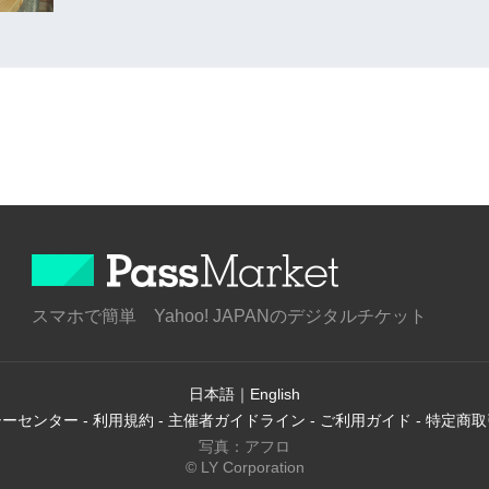
スマホで簡単 Yahoo! JAPANのデジタルチケット
日本語
｜
English
シーセンター
-
利用規約
-
主催者ガイドライン
-
ご利用ガイド
-
特定商取
写真：アフロ
© LY Corporation