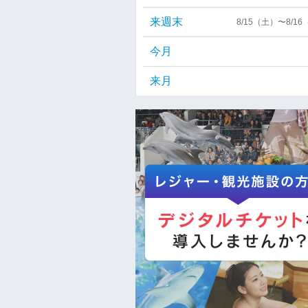
来週末
8/15（土）〜8/1
今月
来月