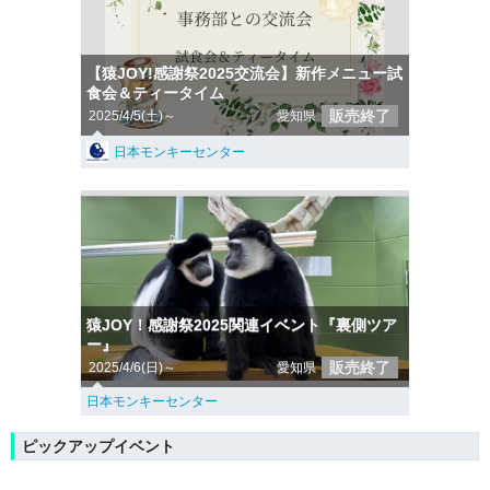
【猿JOY!感謝祭2025交流会】新作メニュー試
食会＆ティータイム
販売終了
2025/4/5(土)～
愛知県
日本モンキーセンター
猿JOY！感謝祭2025関連イベント『裏側ツア
ー』
販売終了
2025/4/6(日)～
愛知県
日本モンキーセンター
ピックアップイベント