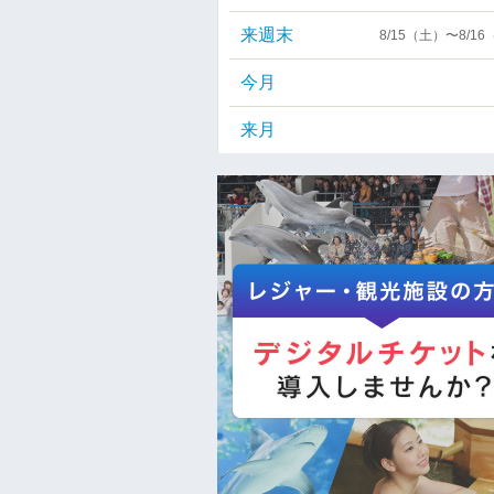
来週末
8/15（土）〜8/1
今月
来月