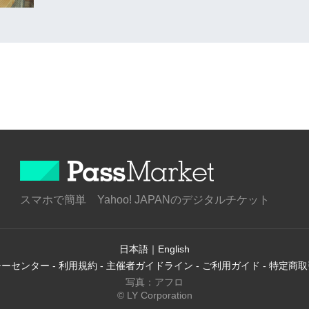
スマホで簡単 Yahoo! JAPANのデジタルチケット
日本語
｜
English
シーセンター
-
利用規約
-
主催者ガイドライン
-
ご利用ガイド
-
特定商取
写真：アフロ
© LY Corporation