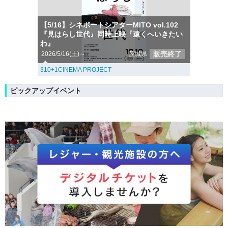
【5/16】シネポートシアターMITO vol.102
『見はらし世代』同時上映『遠くへいきたい
わ』
販売終了
2026/5/16(土)～
茨城県
310+1CINEMA PROJECT
ピックアップイベント