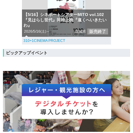
【5/16】シネポートシアターMITO vol.102
『見はらし世代』同時上映『遠くへいきたい
わ』
販売終了
2026/5/16(土)～
茨城県
310+1CINEMA PROJECT
ピックアップイベント