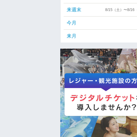
来週末
8/15（土）〜8/1
今月
来月