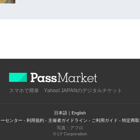
スマホで簡単 Yahoo! JAPANのデジタルチケット
日本語
｜
English
シーセンター
-
利用規約
-
主催者ガイドライン
-
ご利用ガイド
-
特定商取
写真：アフロ
© LY Corporation