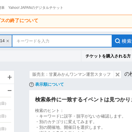
単 Yahoo! JAPANのデジタルチケット
ービスの終了について
/14
キーワードを入力
チケットを購入される方
の
販売主：甘夏みかんワンマン運営スタッフ
表示順について
検索条件に一致するイベントは見つかり
9（日）
検索のヒント：
・キーワードに誤字・脱字がないか確認します。
9（日）
・別のカテゴリに変えてみます。
・別の開催地、開催日を選択します。
6（日）