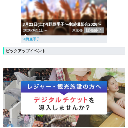
3月21日(土)河野亜季子〜生誕撮影会2026〜
販売終了
2026/3/21(土)～
東京都
河野亜季子
ピックアップイベント