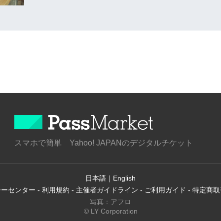
スマホで簡単 Yahoo! JAPANのデジタルチケット
日本語
｜
English
シーセンター
-
利用規約
-
主催者ガイドライン
-
ご利用ガイド
-
特定商取
写真：アフロ
© LY Corporation