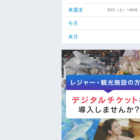
来週末
8/15（土）〜8/1
今月
来月