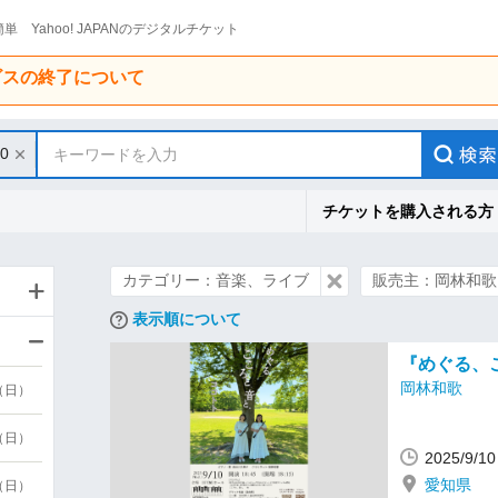
単 Yahoo! JAPANのデジタルチケット
ービスの終了について
30
キーワードを入力
チケットを購入される方
カテゴリー：音楽、ライブ
販売主：岡林和歌
表示順について
『めぐる、
岡林和歌
9（日）
9（日）
2025/9/
愛知県
6（日）