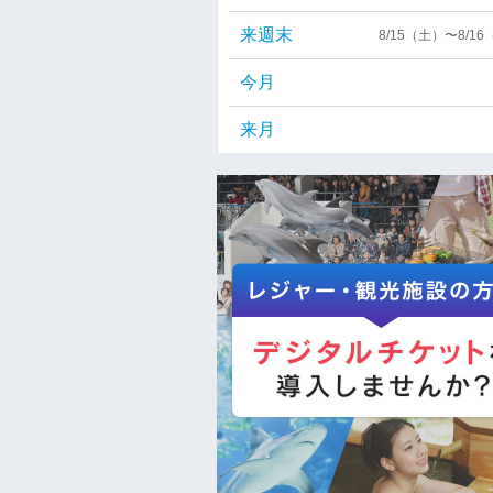
来週末
8/15（土）〜8/1
今月
来月