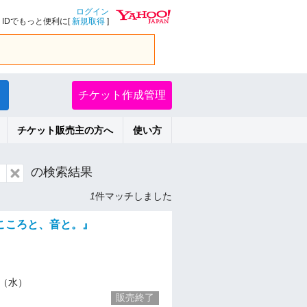
ログイン
IDでもっと便利に[
新規取得
]
チケット作成管理
チケット販売主の方へ
使い方
の検索結果
1
件マッチしました
こころと、音と。』
10（水）
販売終了