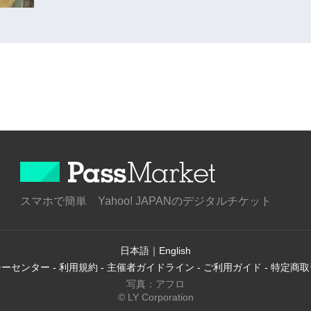
スマホで簡単 Yahoo! JAPANのデジタルチケット
日本語
｜
English
シーセンター
-
利用規約
-
主催者ガイドライン
-
ご利用ガイド
-
特定商取
写真：アフロ
© LY Corporation