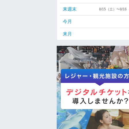
来週末
8/15（土）〜8/1
今月
来月