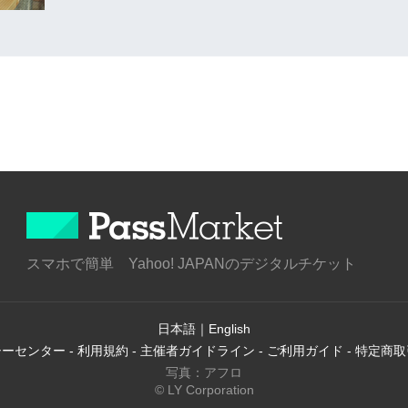
スマホで簡単 Yahoo! JAPANのデジタルチケット
日本語
｜
English
シーセンター
-
利用規約
-
主催者ガイドライン
-
ご利用ガイド
-
特定商取
写真：アフロ
© LY Corporation