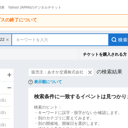
単 Yahoo! JAPANのデジタルチケット
ービスの終了について
/22
キーワードを入力
チケットを購入される方
の検索結果
販売主：あすか交通株式会社
表示順について
検索条件に一致するイベントは見つかり
9（日）
検索のヒント：
・キーワードに誤字・脱字がないか確認します。
9（日）
・別のカテゴリに変えてみます。
・別の開催地、開催日を選択します。
6（日）