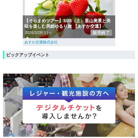
【そらまめツアー】3/28（土）里山美景と美
味を楽しむ房総ゆるり旅 【あすか交通】
販売終了
2026/3/28(土)～
あすか交通株式会社
ピックアップイベント