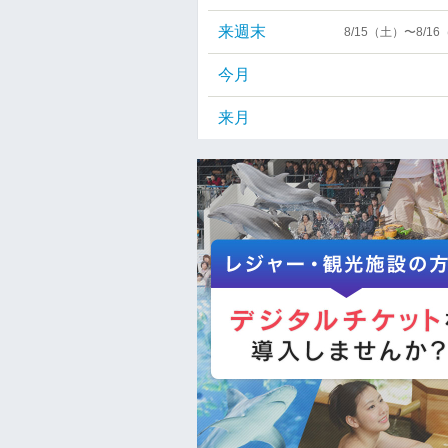
来週末
8/15（土）〜8/1
今月
来月