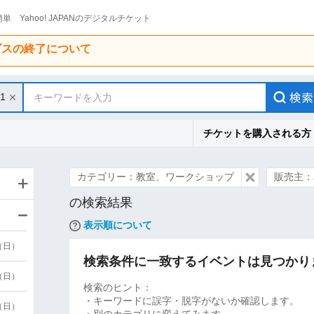
単 Yahoo! JAPANのデジタルチケット
ービスの終了について
31
キーワードを入力
チケットを購入される方
カテゴリー：教室、ワークショップ
販売主：
の検索結果
表示順について
9（日）
検索条件に一致するイベントは見つかり
9（日）
検索のヒント：
・キーワードに誤字・脱字がないか確認します。
6（日）