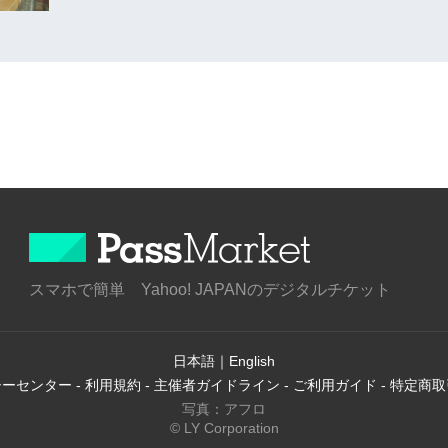
スマホで簡単 Yahoo! JAPANのデジタルチケット
日本語
｜
English
シーセンター
-
利用規約
-
主催者ガイドライン
-
ご利用ガイド
-
特定商取
写真：アフロ
© LY Corporation