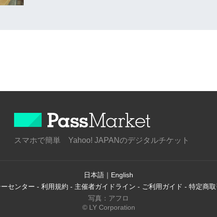
スマホで簡単 Yahoo! JAPANのデジタルチケット
日本語
｜
English
シーセンター
-
利用規約
-
主催者ガイドライン
-
ご利用ガイド
-
特定商取
写真：アフロ
© LY Corporation