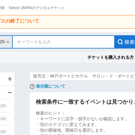
単 Yahoo! JAPANのデジタルチケット
ービスの終了について
/25
キーワードを入力
チケットを購入される方
販売主：神戸ポートピホテル サロン・ド・ポートピ
表示順について
検索条件に一致するイベントは見つかり
9（日）
検索のヒント：
・キーワードに誤字・脱字がないか確認します。
9（日）
・別のカテゴリに変えてみます。
・別の開催地、開催日を選択します。
6（日）