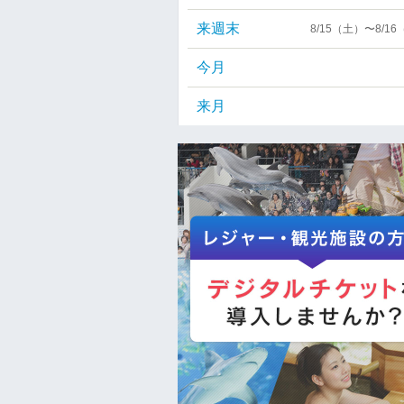
来週末
8/15（土）〜8/1
今月
来月