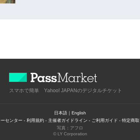
スマホで簡単 Yahoo! JAPANのデジタルチケット
日本語
｜
English
シーセンター
-
利用規約
-
主催者ガイドライン
-
ご利用ガイド
-
特定商取
写真：アフロ
© LY Corporation