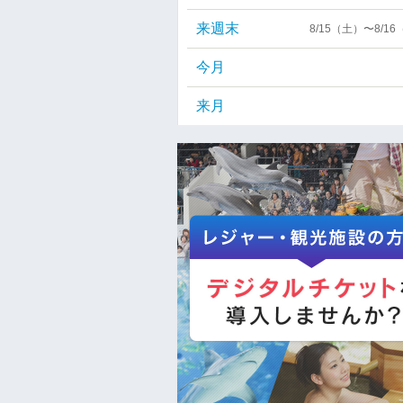
来週末
8/15（土）〜8/1
今月
来月