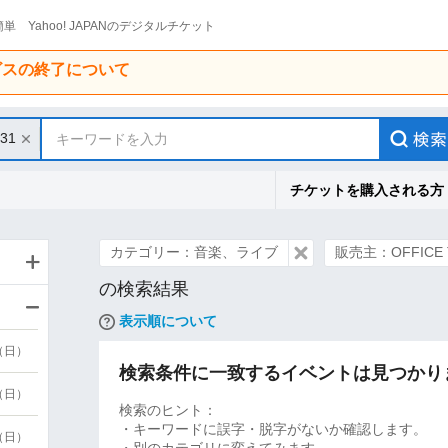
単 Yahoo! JAPANのデジタルチケット
ービスの終了について
/31
キーワードを入力
チケットを購入される方
カテゴリー：音楽、ライブ
販売主：OFFICE T
の検索結果
表示順について
9（日）
検索条件に一致するイベントは見つかり
9（日）
検索のヒント：
・キーワードに誤字・脱字がないか確認します。
6（日）