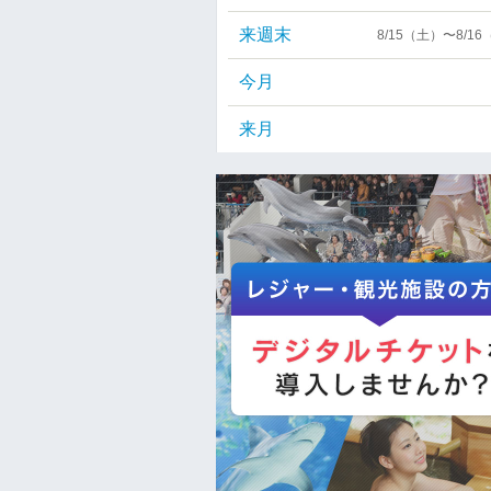
来週末
8/15（土）〜8/1
今月
来月