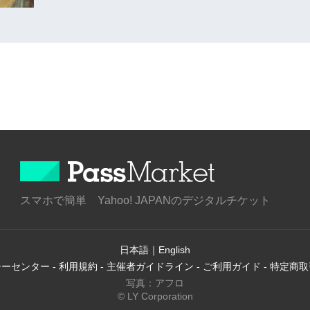
スマホで簡単 Yahoo! JAPANのデジタルチケット
日本語
｜
English
シーセンター
-
利用規約
-
主催者ガイドライン
-
ご利用ガイド
-
特定商取
写真：アフロ
© LY Corporation