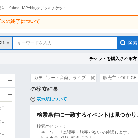
単 Yahoo! JAPANのデジタルチケット
ービスの終了について
/21
キーワードを入力
チケットを購入される方
カテゴリー：音楽、ライブ
販売主：OFFICE T
の検索結果
表示順について
9（日）
検索条件に一致するイベントは見つかり
9（日）
検索のヒント：
・キーワードに誤字・脱字がないか確認します。
6（日）