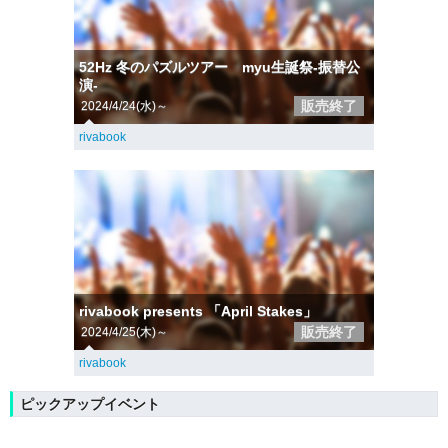
52Hz 冬のパズルツアー myu生誕祭-振替公
演-
販売終了
2024/4/24(水)～
rivabook
rivabook presents 「April Stakes」
販売終了
2024/4/25(木)～
rivabook
ピックアップイベント