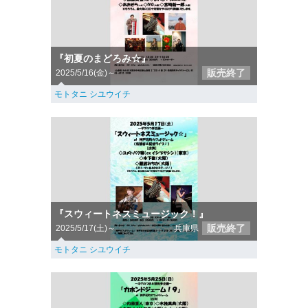
『初夏のまどろみ☆』
販売終了
2025/5/16(金)～
モトタニ シユウイチ
『スウィートネスミュージック！』
販売終了
2025/5/17(土)～
兵庫県
モトタニ シユウイチ